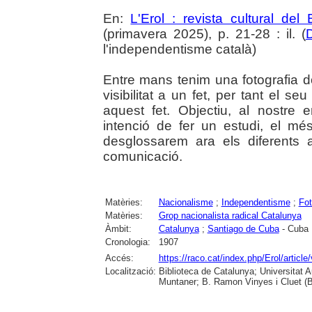
En:
L'Erol : revista cultural del
(primavera 2025), p. 21-28 : il. (
D
l'independentisme català)
Entre mans tenim una fotografia 
visibilitat a un fet, per tant el s
aquest fet. Objectiu, al nostre 
intenció de fer un estudi, el mé
desglossarem ara els diferents
comunicació.
Matèries:
Nacionalisme
;
Independentisme
;
Fot
Matèries:
Grop nacionalista radical Catalunya
Àmbit:
Catalunya
;
Santiago de Cuba
- Cuba
Cronologia:
1907
Accés:
https://raco.cat/index.php/Erol/artic
Localització:
Biblioteca de Catalunya; Universitat 
Muntaner; B. Ramon Vinyes i Cluet (B