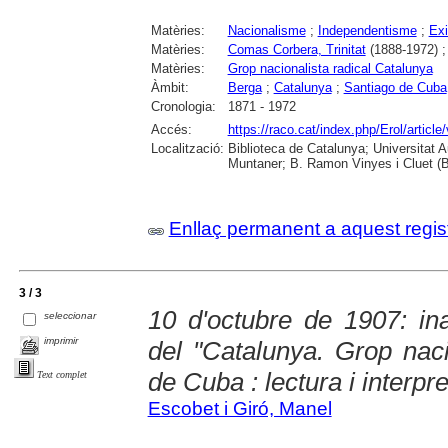
Matèries:
Nacionalisme
;
Independentisme
;
Exi
Matèries:
Comas Corbera, Trinitat
(1888-1972) 
Matèries:
Grop nacionalista radical Catalunya
Àmbit:
Berga
;
Catalunya
;
Santiago de Cuba
Cronologia:
1871 - 1972
Accés:
https://raco.cat/index.php/Erol/artic
Localització:
Biblioteca de Catalunya; Universitat 
Muntaner; B. Ramon Vinyes i Cluet (B
Enllaç permanent a aquest regis
3 / 3
10 d'octubre de 1907: in
seleccionar
imprimir
del "Catalunya. Grop naci
de Cuba : lectura i interpr
Text complet
Escobet i Giró, Manel