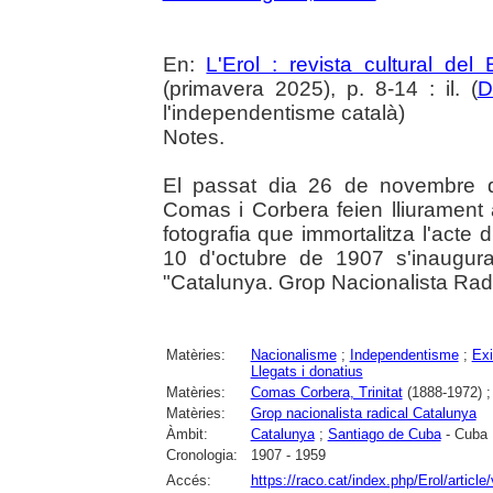
En:
L'Erol : revista cultural del
(primavera 2025), p. 8-14 : il. (
D
l'independentisme català)
Notes.
El passat dia 26 de novembre d
Comas i Corbera feien lliurament 
fotografia que immortalitza l'acte
10 d'octubre de 1907 s'inaugura
"Catalunya. Grop Nacionalista Radi
Matèries:
Nacionalisme
;
Independentisme
;
Exi
Llegats i donatius
Matèries:
Comas Corbera, Trinitat
(1888-1972) 
Matèries:
Grop nacionalista radical Catalunya
Àmbit:
Catalunya
;
Santiago de Cuba
- Cuba
Cronologia:
1907 - 1959
Accés:
https://raco.cat/index.php/Erol/artic