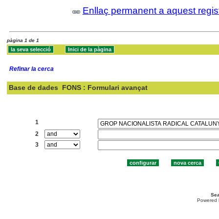
Enllaç permanent a aquest regis
pàgina 1 de 1
Refinar la cerca
Base de dades
FONS : Formulari avançat
Cercar:
1
2
3
Sea
Powered