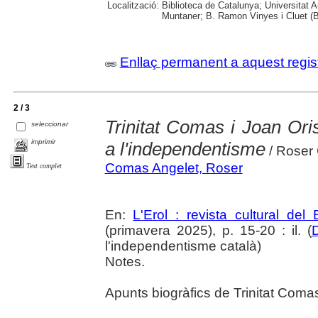
Localització:
Biblioteca de Catalunya; Universitat 
Muntaner; B. Ramon Vinyes i Cluet (B
Enllaç permanent a aquest regis
2 / 3
Trinitat Comas i Joan Oris
seleccionar
imprimir
a l'independentisme
/ Roser
Comas Angelet, Roser
Text complet
En:
L'Erol : revista cultural del
(primavera 2025), p. 15-20 : il. (
D
l'independentisme català)
Notes.
Apunts biogràfics de Trinitat Comas 