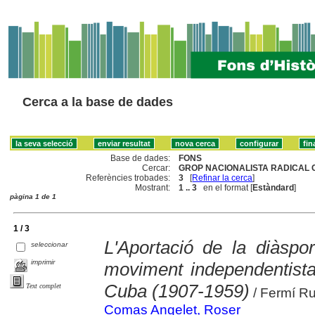
Cerca a la base de dades
Base de dades:
FONS
Cercar:
GROP NACIONALISTA RADICAL 
Referències trobades:
3
[
Refinar la cerca
]
Mostrant:
1 .. 3
en el format [
Estàndard
]
pàgina 1 de 1
1 / 3
L'Aportació de la diàspor
seleccionar
imprimir
moviment independentista
Cuba (1907-1959)
Text complet
/ Fermí Ru
Comas Angelet, Roser