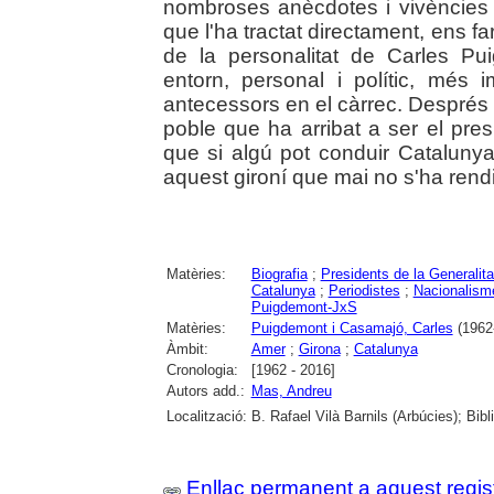
nombroses anècdotes i vivències s
que l'ha tractat directament, ens f
de la personalitat de Carles P
entorn, personal i polític, més 
antecessors en el càrrec. Després d
poble que ha arribat a ser el p
que si algú pot conduir Cataluny
aquest gironí que mai no s'ha rendit
Matèries:
Biografia
;
Presidents de la Generalita
Catalunya
;
Periodistes
;
Nacionalism
Puigdemont-JxS
Matèries:
Puigdemont i Casamajó, Carles
(1962-
Àmbit:
Amer
;
Girona
;
Catalunya
Cronologia:
[1962 - 2016]
Autors add.:
Mas, Andreu
Localització:
B. Rafael Vilà Barnils (Arbúcies); Bib
Enllaç permanent a aquest regis