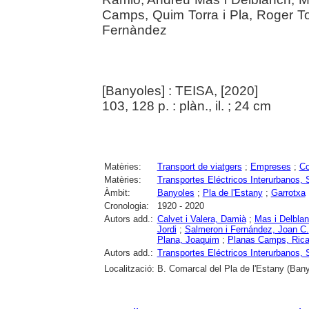
Camps, Quim Torra i Pla, Roger To
Fernàndez
[Banyoles] : TEISA, [2020]
103, 128 p. : plàn., il. ; 24 cm
Matèries:
Transport de viatgers
;
Empreses
;
C
Matèries:
Transportes Eléctricos Interurbanos, 
Àmbit:
Banyoles
;
Pla de l'Estany
;
Garrotxa
Cronologia:
1920 - 2020
Autors add.:
Calvet i Valera, Damià
;
Mas i Delbla
Jordi
;
Salmeron i Fernández, Joan C.
Plana, Joaquim
;
Planas Camps, Rica
Autors add.:
Transportes Eléctricos Interurbanos, 
Localització:
B. Comarcal del Pla de l'Estany (Bany