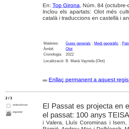
En:
Top Girona
, Núm. 84 (octubre
Inclou els apartats: Olot més cult
català i traduccions en castellà i an
Matèries:
Guies generals
;
Medi geogràfic
;
Patr
Àmbit:
Olot
Cronologia:
2022
Localització:
B. Marià Vayreda (Olot)
Enllaç permanent a aquest regis
2 / 3
El Passat es projecta en el
seleccionar
imprimir
el passat: 100 anys TEIS
i Valera, Lluís Corominas i Isern,
Ramió, Andreu Mas i Delblanch, Mi