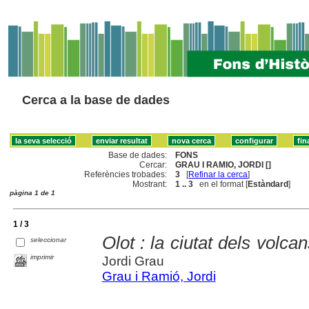
Cerca a la base de dades
Base de dades:
FONS
Cercar:
GRAU I RAMIO, JORDI []
Referències trobades:
3
[
Refinar la cerca
]
Mostrant:
1 .. 3
en el format [
Estàndard
]
pàgina 1 de 1
1 / 3
Olot : la ciutat dels volc
seleccionar
imprimir
Jordi Grau
Grau i Ramió, Jordi