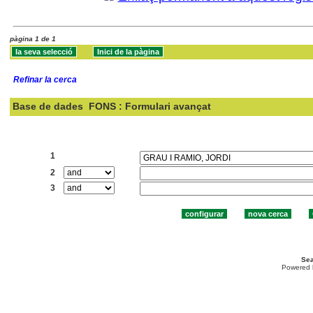
pàgina 1 de 1
Refinar la cerca
Base de dades
FONS : Formulari avançat
Cercar:
1
2
3
Sea
Powered