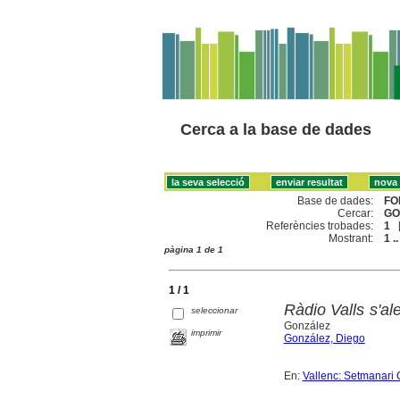
Cerca a la base de dades
Base de dades:
FO
Cercar:
GO
Referències trobades:
1
Mostrant:
1 ..
pàgina 1 de 1
1 / 1
Ràdio Valls s'al
seleccionar
González
imprimir
González, Diego
En:
Vallenc: Setmanari 