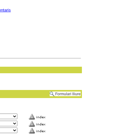
ntaris
Formulari lliure