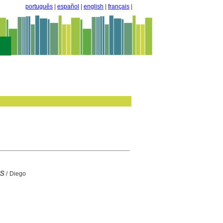
português
|
español
|
english
|
français
|
ns
/ Diego