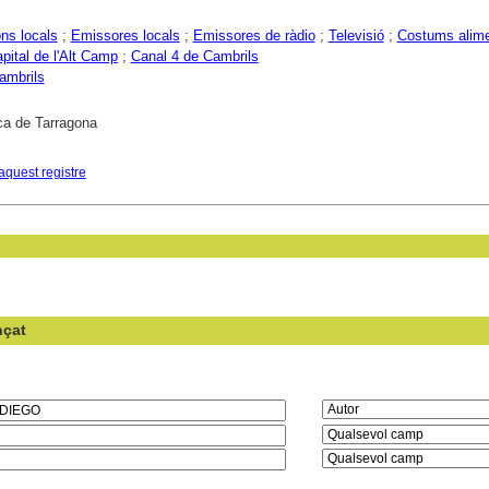
ons locals
;
Emissores locals
;
Emissores de ràdio
;
Televisió
;
Costums alime
pital de l'Alt Camp
;
Canal 4 de Cambrils
ambrils
ca de Tarragona
aquest registre
nçat
en el camp: