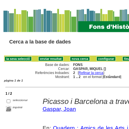
Cerca a la base de dades
Base de dades:
FONS
Cercar:
GASPAR, MIQUEL []
Referències trobades:
2
[
Refinar la cerca
]
Mostrant:
1 .. 2
en el format [
Estàndard
]
pàgina 1 de 1
1 / 2
Picasso i Barcelona a tra
seleccionar
imprimir
Gaspar, Joan
En:
Quadern : Amics de les Arts i