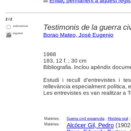
Enllaç permanent a aquest regis
2 / 2
Testimonis de la guerra civ
seleccionar
imprimir
Borao Mateo, José Eugenio
1988
183, 12 f. ; 30 cm
Bibliografia. Inclou apèndix docume
Estudi i recull d'entrevistes i 
rellevància especialment política, 
Les entrevistes es van realitzar a 
Matèries:
Guerra civil espanyola
;
Història oral
Matèries:
Alcócer Gil, Pedro
(1902-