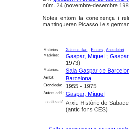
núm. 24 (novembre-desembre 1981),
Notes entorn la coneixença i rel
mantingueren Picasso i els germa
Matèries:
Galeries d'art
;
Pintors
;
Anecdotari
Matèries:
Gaspar, Miquel
;
Gaspar
1973)
Matèries:
Sala Gaspar de Barcelo
Àmbit:
Barcelona
Cronologia:
1955 - 1975
Autors add.:
Gaspar, Miquel
Localització:
Arxiu Històric de Sabade
(antic fons CES)