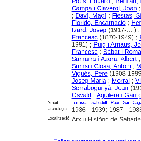
Pous, Eduard
;
Bertran, 
Campa i Claverol, Joan
;
Daví, Magí
;
Fiestas, 
Florido, Encarnació
;
Her
Izard, Josep
(1917-....) 
Francesc
(1870-1949) ;
1991) ;
Puig i Arnaus, J
Francesc
;
Sàbat i Roma
Samarra i Azora, Albert
Sumsi i Closa, Antoni
;
V
Vigués, Pere
(1908-1999
Josep Maria
;
Morral
;
V
Serrabogunyà, Joan
(19
Osvald
;
Aguilera i Garri
Àmbit:
Terrassa
;
Sabadell
;
Rubí
;
Sant Cuga
Cronologia:
1936 - 1939; 1987 - 198
Localització:
Arxiu Històric de Sabadel