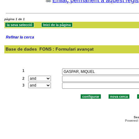
Enllaç permanent a aquest regis
pàgina 1 de 1
Refinar la cerca
Base de dades
FONS : Formulari avançat
Cercar:
1
2
3
Sea
Powered