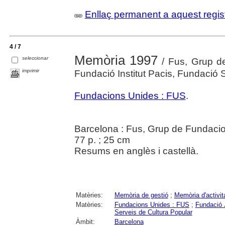
Enllaç permanent a aquest regis
4 / 7
Memòria 1997
seleccionar
/ Fus, Grup de
imprimir
Fundació Institut Pacis, Fundació 
Fundacions Unides : FUS
.
Barcelona : Fus, Grup de Fundaci
77 p. ; 25 cm
Resums en anglès i castellà.
Matèries:
Memòria de gestió
;
Memòria d'activit
Matèries:
Fundacions Unides : FUS
;
Fundació 
Serveis de Cultura Popular
Àmbit:
Barcelona