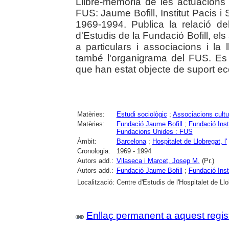
Llibre-memòria de les actuacions
FUS: Jaume Bofill, Institut Pacis i
1969-1994. Publica la relació del
d'Estudis de la Fundació Bofill, els
a particulars i associacions i la 
també l'organigrama del FUS. Es r
que han estat objecte de suport ec
Matèries:
Estudi sociològic
;
Associacions cultu
Matèries:
Fundació Jaume Bofill
;
Fundació Inst
Fundacions Unides : FUS
Àmbit:
Barcelona
;
Hospitalet de Llobregat, l'
Cronologia:
1969 - 1994
Autors add.:
Vilaseca i Marcet, Josep M.
(Pr.)
Autors add.:
Fundació Jaume Bofill
;
Fundació Inst
Localització:
Centre d'Estudis de l'Hospitalet de Llo
Enllaç permanent a aquest regis