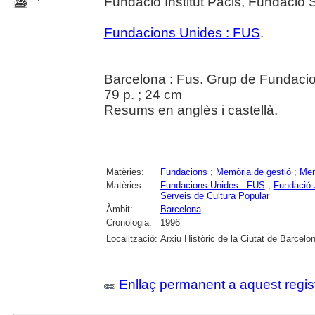
Fundació Institut Pacis, Fundació 
Fundacions Unides : FUS
.
Barcelona : Fus. Grup de Fundaci
79 p. ; 24 cm
Resums en anglès i castellà.
Matèries:
Fundacions
;
Memòria de gestió
;
Mem
Matèries:
Fundacions Unides : FUS
;
Fundació 
Serveis de Cultura Popular
Àmbit:
Barcelona
Cronologia:
1996
Localització:
Arxiu Històric de la Ciutat de Barcelo
Enllaç permanent a aquest regis