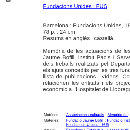
Fundacions Unides : FUS
.
Barcelona : Fundacions Unides, 1
78 p. ; 24 cm
Resums en anglès i castellà.
Memòria de les actuacions de le
Jaume Bofill, Institut Pacis i Serv
dels treballs realitzats pel Depar
els ajuts concedits per les tres fun
llista de publicacions i vídeos. 
relacionen les entitats i els pro
econòmic a l'Hospitalet de Llobrega
Matèries:
Associacions culturals
;
Memòria de g
Matèries:
Fundació Jaume Bofill
;
Fundació Inst
Fundacions Unides : FUS