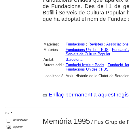
de Fundacions. Des de l'1 de g
Bofill i Serveis de Cultura Popula
que ha adoptat el nom de Fundació
Matèries:
Fundacions
;
Revistes
;
Associacions 
Matèries:
Fundacions Unides : FUS
;
Fundació 
Serveis de Cultura Popular
Àmbit:
Barcelona
Autors add.:
Fundació Institut Pacis
;
Fundació Jau
Fundacions Unides : FUS
Localització:
Arxiu Històric de la Ciutat de Barcelo
Enllaç permanent a aquest regis
6 / 7
Memòria 1995
seleccionar
/ Fus Grup de F
imprimir