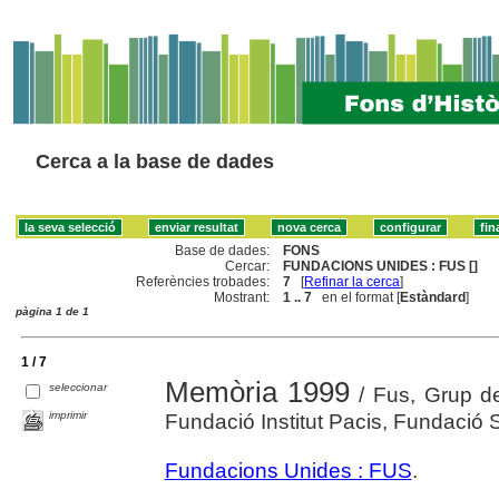
Cerca a la base de dades
Base de dades:
FONS
Cercar:
FUNDACIONS UNIDES : FUS []
Referències trobades:
7
[
Refinar la cerca
]
Mostrant:
1 .. 7
en el format [
Estàndard
]
pàgina 1 de 1
1 / 7
Memòria 1999
seleccionar
/ Fus, Grup de
imprimir
Fundació Institut Pacis, Fundació 
Fundacions Unides : FUS
.