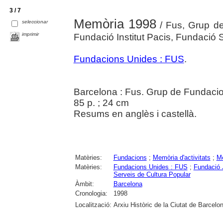
3 / 7
Memòria 1998
seleccionar
/ Fus, Grup de
imprimir
Fundació Institut Pacis, Fundació 
Fundacions Unides : FUS
.
Barcelona : Fus. Grup de Fundaci
85 p. ; 24 cm
Resums en anglès i castellà.
Matèries:
Fundacions
;
Memòria d'activitats
;
Me
Matèries:
Fundacions Unides : FUS
;
Fundació 
Serveis de Cultura Popular
Àmbit:
Barcelona
Cronologia:
1998
Localització:
Arxiu Històric de la Ciutat de Barcelo