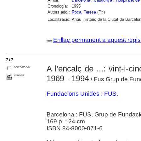
Àmbit:
Barcelona
;
Catalunya
;
Hospitalet de 
Cronologia:
1995
Autors add.:
Roca, Teresa
(Pr.)
Localització:
Arxiu Històric de la Ciutat de Barcelon
Enllaç permanent a aquest regis
7 / 7
A l'encalç de ...: vint-i-ci
seleccionar
imprimir
1969 - 1994
/ Fus Grup de Fun
Fundacions Unides : FUS
.
Barcelona : FUS, Grup de Fundaci
169 p. ; 24 cm
ISBN 84-8000-071-6