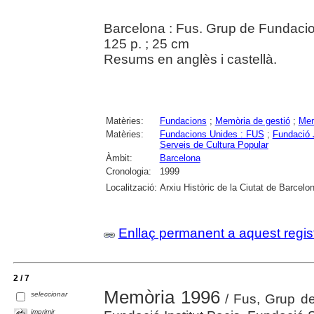
Barcelona : Fus. Grup de Fundaci
125 p. ; 25 cm
Resums en anglès i castellà.
Matèries:
Fundacions
;
Memòria de gestió
;
Mem
Matèries:
Fundacions Unides : FUS
;
Fundació 
Serveis de Cultura Popular
Àmbit:
Barcelona
Cronologia:
1999
Localització:
Arxiu Històric de la Ciutat de Barcelo
Enllaç permanent a aquest regis
2 / 7
Memòria 1996
seleccionar
/ Fus, Grup de
imprimir