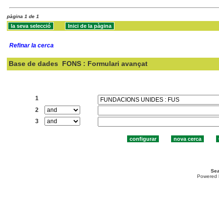
pàgina 1 de 1
Refinar la cerca
Base de dades
FONS : Formulari avançat
Cercar:
1
2
3
Sea
Powered