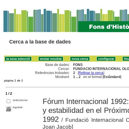
Cerca a la base de dades
Base de dades:
FONS
Cercar:
FUNDACIO INTERNACIONAL OLOF
Referències trobades:
2
[
Refinar la cerca
]
Mostrant:
1 .. 2
en el format [
Estàndard
]
pàgina 1 de 1
1 / 2
Fórum Internacional 1992:
seleccionar
imprimir
y estabilidad en el Próxim
1992
/ Fundació Internacional O
Joan Jacob]