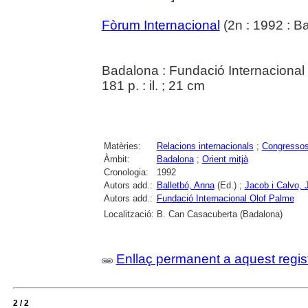
Fòrum Internacional
(2n : 1992 : B
Badalona : Fundació Internacional
181 p. : il. ; 21 cm
Matèries:
Relacions internacionals
;
Congresso
Àmbit:
Badalona
;
Orient mitjà
Cronologia:
1992
Autors add.:
Balletbó, Anna
(Ed.) ;
Jacob i Calvo, 
Autors add.:
Fundació Internacional Olof Palme
Localització:
B. Can Casacuberta (Badalona)
Enllaç permanent a aquest regis
2 / 2