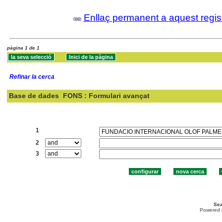
Enllaç permanent a aquest regis
pàgina 1 de 1
Refinar la cerca
Base de dades
FONS : Formulari avançat
Cercar:
1
2
3
Sea
Powered