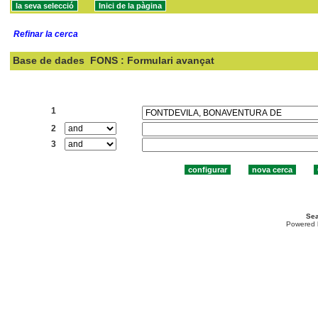
Refinar la cerca
Base de dades
FONS : Formulari avançat
Cercar:
1
2
3
Sea
Powered