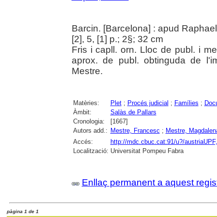
Barcin. [Barcelona] : apud Raphael
[2], 5, [1] p.; 2§; 32 cm
Fris i capll. orn. Lloc de publ. i m
aprox. de publ. obtinguda de l'im
Mestre.
Matèries:
Plet
;
Procés judicial
;
Famílies
;
Docu
Àmbit:
Salàs de Pallars
Cronologia:
[1667]
Autors add.:
Mestre, Francesc
;
Mestre, Magdalen
Accés:
http://mdc.cbuc.cat:91/u?/austriaUPF
Localització:
Universitat Pompeu Fabra
Enllaç permanent a aquest regis
pàgina 1 de 1