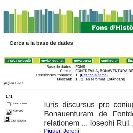
Cerca a la base de dades
Base de dades:
FONS
Cercar:
FONTDEVILA, BONAVENTURA DE 
Referències trobades:
1
[
Refinar la cerca
]
Mostrant:
1 .. 1
en el format [
Estàndard
]
pàgina 1 de 1
1 / 1
Iuris discursus pro coni
seleccionar
imprimir
Bonauenturam de Fontde
relationem ... Iosephi Rull 
Text complet
Piquer, Jeroni