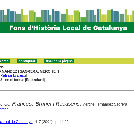
NS
RNANDEZ I SAGRERA, MERCHE []
[
Refinar la cerca
]
 2
en el format [
Estàndard
]
fic de Francesc Brunet i Recasens
/ Merche Fernández Sagrera
erche
Nacional de Catalunya
, N. 7 (2004) , p. 14-15