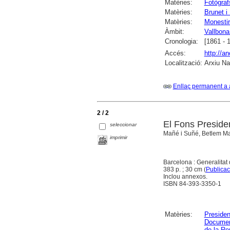
Matèries:
Fotògraf
Matèries:
Brunet i
Matèries:
Monestir
Àmbit:
Vallbona
Cronologia:
[1861 - 
Accés:
http://a
Localització:
Arxiu Na
Enllaç permanent a 
2 / 2
El Fons Preside
seleccionar
Mañé i Suñé, Betlem Mar
imprimir
Barcelona : Generalitat
383 p. ; 30 cm (
Publicac
Inclou annexos.
ISBN 84-393-3350-1
Matèries:
Presiden
Documen
de la Re