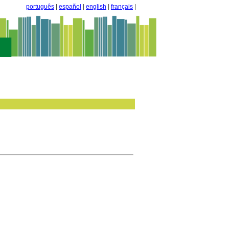
português
|
español
|
english
|
français
|