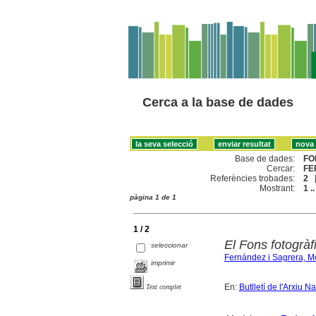
Cerca a la base de dades
Base de dades:
FO
Cercar:
FE
Referències trobades:
2
Mostrant:
1 ..
pàgina 1 de 1
1 / 2
El Fons fotogrà
seleccionar
Fernández i Sagrera, M
imprimir
En:
Butlletí de l'Arxiu 
Text complet