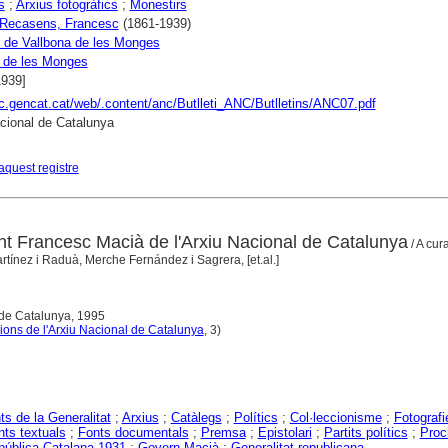
s
;
Arxius fotogràfics
;
Monestirs
 Recasens, Francesc
(1861-1939)
 de Vallbona de les Monges
 de les Monges
1939]
nc.gencat.cat/web/.content/anc/Butlleti_ANC/Butlletins/ANC07.pdf
cional de Catalunya
aquest registre
nt Francesc Macià de l'Arxiu Nacional de Catalunya
/ A cur
tínez i Raduà, Merche Fernández i Sagrera, [et.al.]
 de Catalunya, 1995
ions de l'Arxiu Nacional de Catalunya
, 3)
ts de la Generalitat
;
Arxius
;
Catàlegs
;
Polítics
;
Col·leccionisme
;
Fotografi
ts textuals
;
Fonts documentals
;
Premsa
;
Epistolari
;
Partits polítics
;
Proc
pública Catalana 1931
;
Govern Macià
;
Generalitat republicana