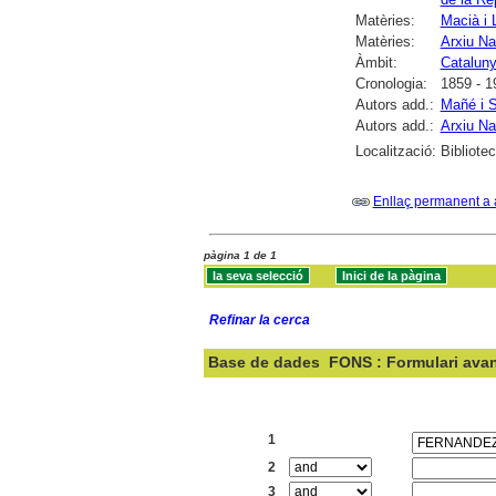
Matèries:
Macià i 
Matèries:
Arxiu Na
Àmbit:
Catalun
Cronologia:
1859 - 1
Autors add.:
Mañé i S
Autors add.:
Arxiu Na
Localització:
Bibliote
Enllaç permanent a 
pàgina 1 de 1
Refinar la cerca
Base de dades
FONS : Formulari ava
Cercar:
1
2
3