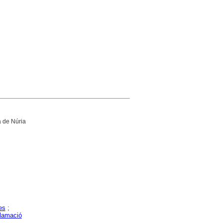
a de Núria
es
;
lamació