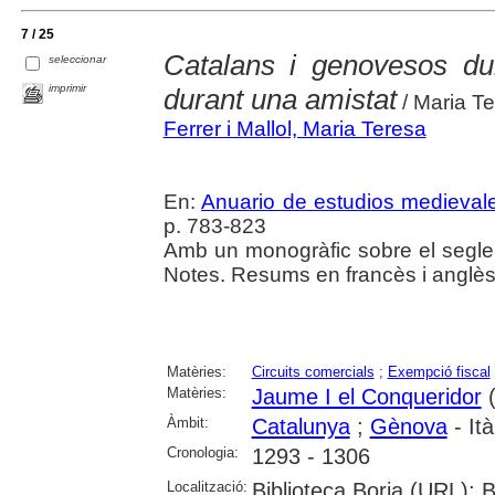
7 / 25
Catalans i genovesos dura
seleccionar
imprimir
durant una amistat
/ Maria Te
Ferrer i Mallol, Maria Teresa
En:
Anuario de estudios medieval
p. 783-823
Amb un monogràfic sobre el segle X
Notes. Resums en francès i anglès
Matèries:
Circuits comercials
;
Exempció fiscal
Matèries:
Jaume I el Conqueridor
(
Àmbit:
Catalunya
;
Gènova
- Ità
Cronologia:
1293 - 1306
Localització:
Biblioteca Borja (URL); 