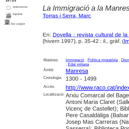
10 / 25
La Immigració a la Manre
seleccionar
imprimir
Torras i Serra, Marc
Text complet
En:
Dovella : revista cultural de l
(hivern 1997), p. 35-42 : il., gràf. (
Im
Matèries:
Immigració
;
Política migratòria
;
Dism
;
Edat mitjana
Àmbit:
Manresa
Cronologia:
1300 - 1499
Accés:
http://www.raco.cat/inde
Localització:
Arxiu Comarcal del Bage
Antoni Maria Claret (Sal
Vicenç de Castellet); Bib
Pere Casaldàliga (Balsar
Josep Mas Carreras (Nav
Sasserra); Biblioteca Po