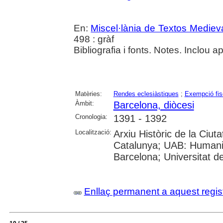
En:
Miscel·lània de Textos Mediev
498 : gràf
Bibliografia i fonts. Notes. Inclou
Matèries:
Rendes eclesiàstiques
;
Exempció fis
Àmbit:
Barcelona, diòcesi
Cronologia:
1391 - 1392
Localització:
Arxiu Històric de la Ciut
Catalunya; UAB: Humanit
Barcelona; Universitat de 
Enllaç permanent a aquest regis