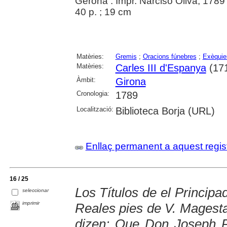
Gerona : Impr. Narciso Oliva, 1789
40 p. ; 19 cm
Matèries:
Gremis
;
Oracions fúnebres
;
Exèquie
Matèries:
Carles III d'Espanya
(17
Àmbit:
Girona
Cronologia:
1789
Localització:
Biblioteca Borja (URL)
Enllaç permanent a aquest regis
16 / 25
Los Títulos de el Principa
seleccionar
imprimir
Reales pies de V. Magesta
dizen: Que Don Joseph P