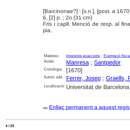
[Barcinonae?] : [s.n.], [post. a 1670
6, [2] p. ; 2o (31 cm)
Fris i capll. Menció de resp. al fin
pia.
Matèries:
Impostos-exaccions
;
Exempció fisca
Àmbit:
Manresa
;
Santpedor
Cronologia:
[1670]
Autors add.:
Ferrer, Josep
;
Graells, F
Localització:
Universitat de Barcelona
Enllaç permanent a aquest regis
4 / 25