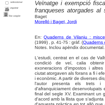
Veïnatge i exempció fisca
seleccionar
imprimir
franqueses atorgades al 
Baget
Text complet
Morelló i Baget, Jordi
En:
Quaderns de Vilaniu : miscel
(1999) , p. 41-75 : gràf. (
Quaderns d
Notes. Inclou apèndix documental.
L'estudi, centrat en el cas de Va
condició de veí, calia obteni
exoneracions d'impostos i altres
ciutat atorgaven als forans a fi i e
i econòmic. A partir de diverses d
l'autor presenta els trets i l
d'afranquiciament desenvolupats e
final del segle XV. Examinant un
d'acord amb la llista que s'adjunta 
d'aquesta pràctica en tot allò que a