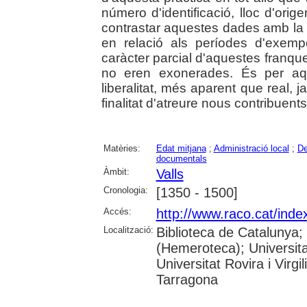
número d'identificació, lloc d'ori
contrastar aquestes dades amb la
en relació als períodes d'exemp
caràcter parcial d'aquestes franqu
no eren exonerades. És per aqu
liberalitat, més aparent que real, ja
finalitat d'atreure nous contribuents
Matèries:
Edat mitjana
;
Administració local
;
De
documentals
Àmbit:
Valls
Cronologia:
[1350 - 1500]
Accés:
http://www.raco.cat/ind
Localització:
Biblioteca de Catalunya;
(Hemeroteca); Universita
Universitat Rovira i Virg
Tarragona