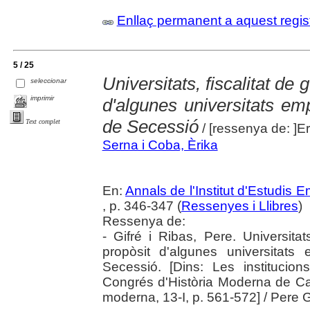
Enllaç permanent a aquest regis
5 / 25
Universitats, fiscalitat de g
seleccionar
imprimir
d'algunes universitats e
de Secessió
Text complet
/ [ressenya de: ]E
Serna i Coba, Èrika
En:
Annals de l'Institut d'Estudis
, p. 346-347 (
Ressenyes i Llibres
)
Ressenya de:
- Gifré i Ribas, Pere. Universitats
propòsit d'algunes universitat
Secessió. [Dins: Les institucion
Congrés d'Història Moderna de Cat
moderna, 13-I, p. 561-572] / Pere G