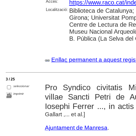
Accés:
https://www.raco.cat/ind
Localització:
Biblioteca de Catalunya; 
Girona; Universitat Pompe
Centre de Lectura de Re
Museu Nacional Arqueolò
B. Pública (La Selva del
Enllaç permanent a aquest regis
3 / 25
Pro Syndico civitatis M
seleccionar
imprimir
villae Sancti Petri de A
Iosephi Ferrer ..., in acti
Gallart ,... et al.]
Ajuntament de Manresa
.