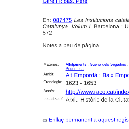
Gifre i Ribas, Pere
En:
087475
Les Institucions cata
Catalunya. Volum I
. Barcelona : U
572
Notes a peu de pàgina.
Matèries:
Allotjaments
;
Guerra dels Segadors
Poder local
Àmbit:
Alt Empordà
;
Baix Emp
Cronologia:
1623 - 1653
Accés:
http://www.raco.cat/inde
Localització:
Arxiu Històric de la Ciut
Enllaç permanent a aquest regis