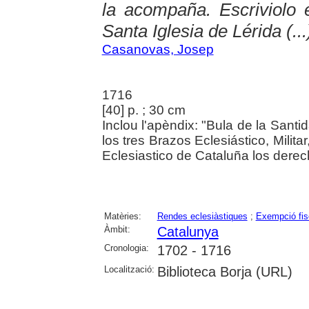
la acompaña. Escriviolo e
Santa Iglesia de Lérida (...
Casanovas, Josep
1716
[40] p. ; 30 cm
Inclou l'apèndix: "Bula de la San
los tres Brazos Eclesiástico, Milit
Eclesiastico de Cataluña los derech
Matèries:
Rendes eclesiàstiques
;
Exempció fis
Àmbit:
Catalunya
Cronologia:
1702 - 1716
Localització:
Biblioteca Borja (URL)