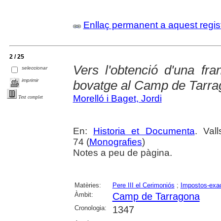
Enllaç permanent a aquest regis
2 / 25
Vers l'obtenció d'una fra
seleccionar
imprimir
bovatge al Camp de Tarra
Morelló i Baget, Jordi
Text complet
En:
Historia et Documenta
. Val
74 (
Monografies
)
Notes a peu de pàgina.
Matèries:
Pere III el Cerimoniós
;
Impostos-exa
Àmbit:
Camp de Tarragona
Cronologia:
1347