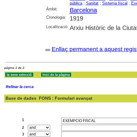
pública
;
Sanitat
;
Sistema fiscal
;
Exe
Àmbit:
Barcelona
Cronologia:
1919
Localització:
Arxiu Històric de la Ciut
Enllaç permanent a aquest regis
pàgina 1 de 2
Refinar la cerca
Base de dades
FONS : Formulari avançat
Cercar:
1
2
3