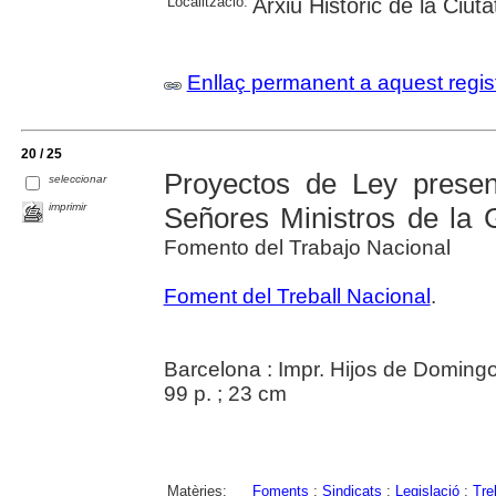
Localització:
Arxiu Històric de la Ciut
Enllaç permanent a aquest regis
20 / 25
Proyectos de Ley presen
seleccionar
imprimir
Señores Ministros de la
Fomento del Trabajo Nacional
Foment del Treball Nacional
.
Barcelona : Impr. Hijos de Domin
99 p. ; 23 cm
Matèries:
Foments
;
Sindicats
;
Legislació
;
Tre