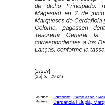
de dicho Principado, 
Magestad en 7 de junio 
Marqueses de Cerdañola y
Coloma, pagassen den
Tesoreria General la 
correspondientes à los D
Lanças, conforme la tassa (
[1721?]
[25] p. ; 29 cm
Matèries:
Contribuents
;
Exempció fiscal
;
Nobl
Matèries:
Cerdañola i Llupià, Mar