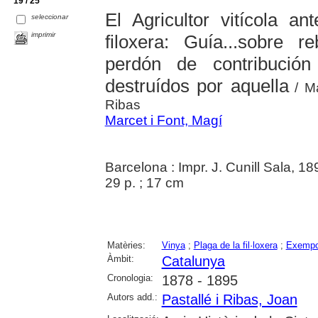
19 / 25
El Agricultor vitícola a
seleccionar
imprimir
filoxera: Guía...sobre 
perdón de contribución 
destruídos por aquella
/ Ma
Ribas
Marcet i Font, Magí
Barcelona : Impr. J. Cunill Sala, 18
29 p. ; 17 cm
Matèries:
Vinya
;
Plaga de la fil·loxera
;
Exempci
Àmbit:
Catalunya
Cronologia:
1878 - 1895
Autors add.:
Pastallé i Ribas, Joan