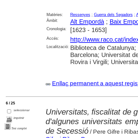
Matèries:
Ressenyes
;
Guerra dels Segadors
;
A
Àmbit:
Alt Empordà
;
Baix Emp
Cronologia:
[1623 - 1653]
Accés:
http://www.raco.cat/ind
Localització:
Biblioteca de Catalunya
Barcelona; Universitat d
Rovira i Virgili; Universit
Enllaç permanent a aquest regis
6 / 25
Universitats, fiscalitat de g
seleccionar
imprimir
d'algunes universitats e
de Secessió
Text complet
/ Pere Gifre i Riba