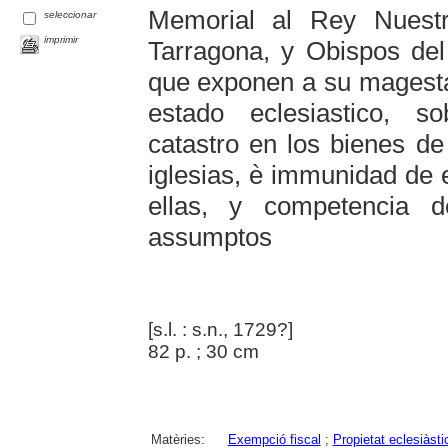
Memorial al Rey Nuest
seleccionar
imprimir
Tarragona, y Obispos del
que exponen a su magesta
estado eclesiastico, 
catastro en los bienes de
iglesias, è immunidad de e
ellas, y competencia d
assumptos
[s.l. : s.n., 1729?]
82 p. ; 30 cm
Matèries:
Exempció fiscal
;
Propietat eclesiàsti