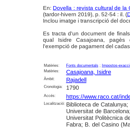
En:
Dovella : revista cultural de l
(tardor-hivern 2019), p. 52-54 : il. (
D
Inclou imatge i transcripció del do
Es tracta d'un document de finals
qual Isidre Casajoana, pagès 
l'exempció de pagament del cadast
Matèries:
Fonts documentals
;
Impostos-exacc
Matèries:
Casajoana, Isidre
Àmbit:
Rajadell
Cronologia:
1790
Accés:
https://www.raco.cat/ind
Localització:
Biblioteca de Catalunya;
Universitat de Barcelona; 
Universitat Politècnica 
Fabra; B. del Casino (M