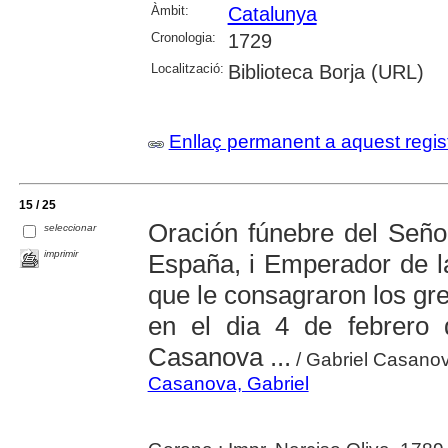
Àmbit:
Catalunya
Cronologia:
1729
Localització:
Biblioteca Borja (URL)
Enllaç permanent a aquest regis
15 / 25
Oración fúnebre del Seño
seleccionar
imprimir
España, i Emperador de la
que le consagraron los gr
en el dia 4 de febrero
Casanova ...
/ Gabriel Casano
Casanova, Gabriel