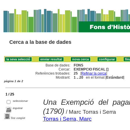
Cerca a la base de dades
Base de dades:
FONS
Cercar:
EXEMPCIO FISCAL []
Referències trobades:
25
[
Refinar la cerca
]
Mostrant:
1 .. 20
en el format [
Estàndard
]
pàgina 1 de 2
1 / 25
Una Exempció del pagam
seleccionar
imprimir
(1790)
/ Marc Torras i Serra
Torras i Serra, Marc
Text complet