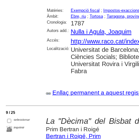
Matèries:
Exempció fiscal
;
Impostos-exaccion
Àmbit:
Ebre, riu
;
Tortosa
;
Tarragona, provín
Cronologia:
1787
Autors add.:
Nulla i Agula, Joaquim
Accés:
http://www.raco.cat/inde
Localització:
Universitat de Barcelon
Ciències Socials; Bibliot
Universitat Rovira i Virgi
Fabra
Enllaç permanent a aquest regis
9 / 25
La "Dècima" del Bisbat 
seleccionar
imprimir
Prim Bertran i Roigé
Bertran i Roigé, Prim