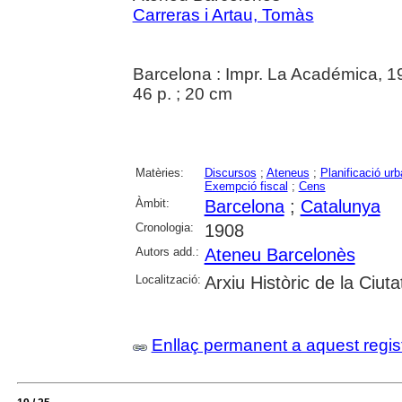
Carreras i Artau, Tomàs
Barcelona : Impr. La Académica, 1
46 p. ; 20 cm
Matèries:
Discursos
;
Ateneus
;
Planificació urb
Exempció fiscal
;
Cens
Àmbit:
Barcelona
;
Catalunya
Cronologia:
1908
Autors add.:
Ateneu Barcelonès
Localització:
Arxiu Històric de la Ciut
Enllaç permanent a aquest regis