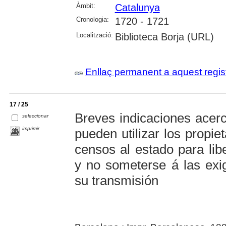
Àmbit:
Catalunya
Cronologia:
1720 - 1721
Localització:
Biblioteca Borja (URL)
Enllaç permanent a aquest regis
17 / 25
Breves indicaciones acer
seleccionar
imprimir
pueden utilizar los propie
censos al estado para li
y no someterse á las exi
su transmisión