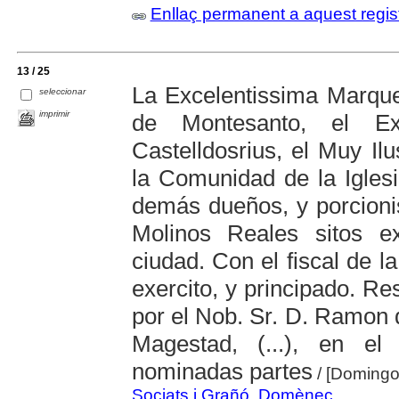
Enllaç permanent a aquest regis
13 / 25
La Excelentissima Marqu
seleccionar
imprimir
de Montesanto, el Ex
Castelldosrius, el Muy Il
la Comunidad de la Igles
demás dueños, y porcioni
Molinos Reales sitos e
ciudad. Con el fiscal de l
exercito, y principado. R
por el Nob. Sr. D. Ramon 
Magestad, (...), en el 
nominadas partes
/ [Domingo
Sociats i Grañó, Domènec