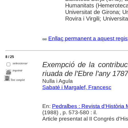
Humanitats (Hemeroteca)
Universitat de Girona; U
Rovira i Virgili; Universit
Enllaç permanent a aquest regis
8 / 25
Exempció de la contribuci
seleccionar
imprimir
riuada de l'Ebre l'any 178
Nulla i Agula
Text complet
Sabaté i Margalef, Francesc
En:
Pedralbes : Revista d'Història
(1988) , p. 573-580 : il.
Article presentat al II Congrés d'H