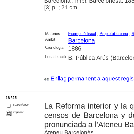
Barcelona : Impr. Barcelonesa, 18
[3] p. ; 21 cm
Matèries:
Exempció fiscal
;
Propietat urbana
;
S
Àmbit:
Barcelona
Cronologia:
1886
Localització:
B. Pública Arús (Barcelo
Enllaç permanent a aquest regis
18 / 25
La Reforma interior y la qu
seleccionar
imprimir
censos de Barcelona y de
pronunciada a l'Ateneu B
Ateneu Barcelonès