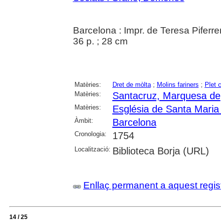
Barcelona : Impr. de Teresa Piferre
36 p. ; 28 cm
Matèries:
Dret de mòlta
;
Molins fariners
;
Plet c
Matèries:
Santacruz, Marquesa de
Matèries:
Església de Santa Maria
Àmbit:
Barcelona
Cronologia:
1754
Localització:
Biblioteca Borja (URL)
Enllaç permanent a aquest regis
14 / 25