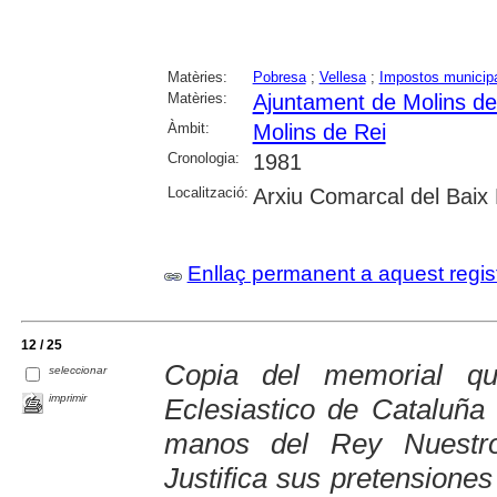
Matèries:
Pobresa
;
Vellesa
;
Impostos municip
Matèries:
Ajuntament de Molins de
Àmbit:
Molins de Rei
Cronologia:
1981
Localització:
Arxiu Comarcal del Baix 
Enllaç permanent a aquest regis
12 / 25
Copia del memorial q
seleccionar
imprimir
Eclesiastico de Cataluña
manos del Rey Nuestro
Justifica sus pretensiones