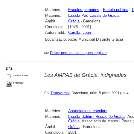
Matèries:
Escoles primàries
;
Escola pública
;
Matèries:
Escola Pau Casals de Gràcia
Àmbit:
Gràcia
- Barcelona
Cronologia:
[1976 - 2001]
Autors add.:
Carulla, Joan
Localització:
Arxiu Municipal Districte Gràcia
Enllaç permanent a aquest registre
2 / 2
Les AMPAS de Gràcia, indignades
seleccionar
imprimir
En:
Transversal
. Barcelona, núm. 5 (abril 2001), p. 4
Matèries:
Associacions escolars
Matèries:
Escola Baldiri i Reixac de Gràcia
. As
Gràcia
. Associació de Mares i Pares 
Àmbit:
Gràcia
- Barcelona
Cronologia:
2001