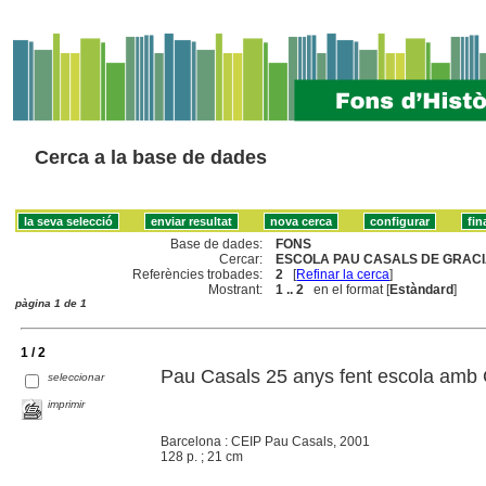
Cerca a la base de dades
Base de dades:
FONS
Cercar:
ESCOLA PAU CASALS DE GRACIA
Referències trobades:
2
[
Refinar la cerca
]
Mostrant:
1 .. 2
en el format [
Estàndard
]
pàgina 1 de 1
1 / 2
Pau Casals 25 anys fent escola amb 
seleccionar
imprimir
Barcelona : CEIP Pau Casals, 2001
128 p. ; 21 cm