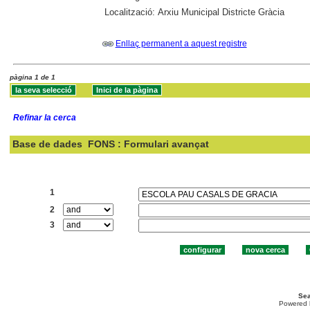
Localització:
Arxiu Municipal Districte Gràcia
Enllaç permanent a aquest registre
pàgina 1 de 1
Refinar la cerca
Base de dades
FONS : Formulari avançat
Cercar:
1
2
3
Sea
Powered