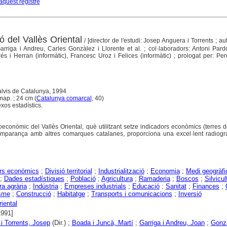
aquest registre
 del Vallès Oriental
/ [director de l'estudi: Josep Anguera i Torrents ; aut
rriga i Andreu, Carles Gonzàlez i Llorente et al. ; col·laboradors: Antoni Pard
és i Herran (informàtic), Francesc Uroz i Felices (informàtic) ; prologat per: Pe
alvis de Catalunya, 1994
 map. ; 24 cm (
Catalunya comarcal
, 40)
exos estadístics.
oeconòmic del Vallès Oriental, què utilitzant setze indicadors econòmics (terres 
a comparança amb altres comarques catalanes, proporciona una excel·lent radiogr
ors econòmics
;
Divisió territorial
;
Industrialització
;
Economia
;
Medi geogràfi
;
Dades estadístiques
;
Població
;
Agricultura
;
Ramaderia
;
Boscos
;
Silvicul
ra agrària
;
Indústria
;
Empreses industrials
;
Educació
;
Sanitat
;
Finances
;
sme
;
Construcció
;
Habitatge
;
Transports i comunicacions
;
Inversió
iental
1991]
i Torrents, Josep
(Dir.) ;
Boada i Juncà, Martí
;
Garriga i Andreu, Joan
;
Gonzà