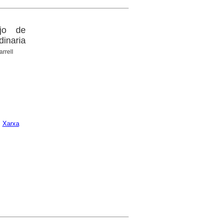
ejo de
dinaria
arrell
;
Xarxa