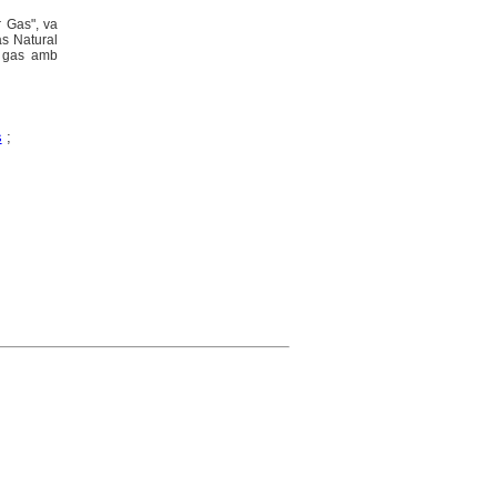
 Gas", va
as Natural
l gas amb
s
;