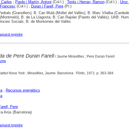
, Carles
;
Pardo i Martín, Antoni
(Col·l.) ;
Terés i Herran, Ramon
(Col·l.) ;
Uroz 
 Francesc
(Col·l.) ;
Duran i Farell, Pere
(Pr.)
edrals (Granollers); B. Can Mulà (Mollet del Vallès); B. Marc Vilalba (Cardede
(Montmeló); B. de La Llagosta; B. Can Rajoler (Parets del Vallès); UAB: Hum
ncies Socials; B. de Montornès del Vallès
aquest registre
ada de Pere Duran Farell
/ Jaume Miravitlles ; Pere Duran Farell
aume
atitut Nova York
; Miravitlles, Jaume. Barcelona : Pórtic, 1971. p. 363-384
ia
;
Recursos energètics
ya
arell, Pere
ca Arús (Barcelona)
aquest registre