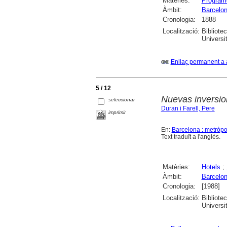
Matèries:
Program
Àmbit:
Barcelo
Cronologia:
1888
Localització:
Bibliote
Universi
Enllaç permanent a 
5 / 12
Nuevas inversio
seleccionar
Duran i Farell, Pere
imprimir
En:
Barcelona : metròpo
Text traduït a l'anglès.
Matèries:
Hotels
;
Àmbit:
Barcelo
Cronologia:
[1988]
Localització:
Bibliote
Universi