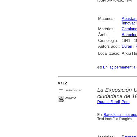
ISBN 84-76-28179-X
Matèries:
Abastam
Innovaci
Matèries:
Catalana
Àmbit:
Barcelo
Cronologia:
1841 - 1
Autors add.:
Duran i F
Localització:
Arxiu Hi
Enllaç permanent a 
4 / 12
La Exposición U
seleccionar
ciudadana de 1
imprimir
Duran i Farell, Pere
En:
Barcelona : metròpo
Text traduït a l'anglès.