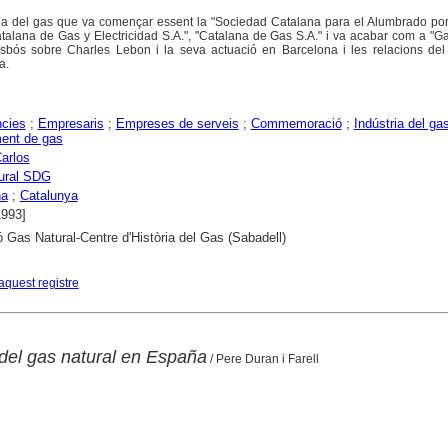
ia del gas que va començar essent la "Sociedad Catalana para el Alumbrado por
talana de Gas y Electricidad S.A.", "Catalana de Gas S.A." i va acabar com a "G
esbós sobre Charles Lebon i la seva actuació en Barcelona i les relacions de
a.
ncies
;
Empresaris
;
Empreses de serveis
;
Commemoració
;
Indústria del ga
ent de gas
arlos
ural SDG
na
;
Catalunya
1993]
 Gas Natural-Centre d'Història del Gas (Sabadell)
aquest registre
 del gas natural en España
/ Pere Duran i Farell