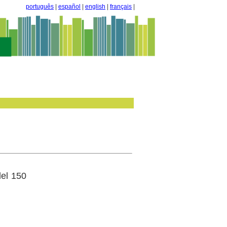
português
|
español
|
english
|
français
|
del 150