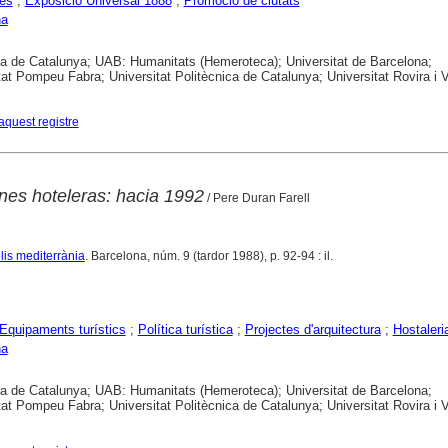
es
;
Exposició Universal 1888
;
Promoció de ciutats
na
ca de Catalunya; UAB: Humanitats (Hemeroteca); Universitat de Barcelona;
tat Pompeu Fabra; Universitat Politècnica de Catalunya; Universitat Rovira i Vi
aquest registre
nes hoteleras: hacia 1992
/ Pere Duran Farell
lis mediterrània
. Barcelona, núm. 9 (tardor 1988), p. 92-94 : il.
Equipaments turístics
;
Política turística
;
Projectes d'arquitectura
;
Hostaleri
na
ca de Catalunya; UAB: Humanitats (Hemeroteca); Universitat de Barcelona;
tat Pompeu Fabra; Universitat Politècnica de Catalunya; Universitat Rovira i Vi