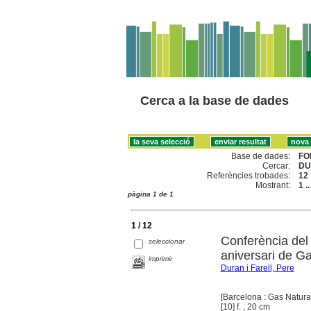
Cerca a la base de dades
Base de dades:
FO
Cercar:
DU
Referències trobades:
12
Mostrant:
1 .
pàgina 1 de 1
1 / 12
Conferència del
seleccionar
aniversari de G
imprimir
Duran i Farell, Pere
[Barcelona : Gas Natura
[10] f. ; 20 cm