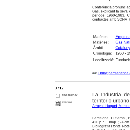
Conferència pronunciada 
Gas, explicant la seva e
període 1960-1983. C
contractes amb SONATRA
Matèries:
Empresa
Matèries:
Gas Nat
Àmbit:
Catalun
Cronologia:
1960 - 1
Localització:
Fundació
Enllaç permanent a 
3 / 12
La Industria d
seleccionar
territorio urbano
imprimir
Arroyo i Huguet, Merce
Barcelona : El Serbal, 
420 p. : il., map. ; 24 cm 
Bibliografia i fonts. Note