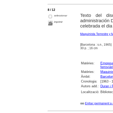
8 / 12
Texto del dis
seleccionar
administración D
imprimir
celebrada el di
Maquinista Terrestre y 
[Barcelona : s.n., 1965]
30 p. ; 16 cm
Matèries:
Empres
ferroviàr
Matèries:
Maquinis
Àmbit:
Barcelon
Cronologia:
[1963 - 
Autors add.:
Duran i F
Localització:
Bibliote
Enllaç permanent a 