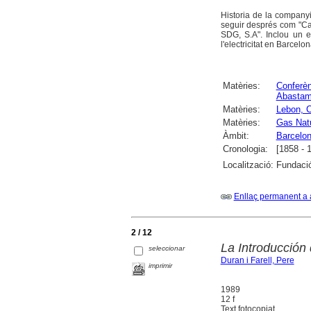
Historia de la company
seguir després com "Ca
SDG, S.A". Inclou un 
l'electricitat en Barcelon
Matèries:
Conferè
Abastam
Matèries:
Lebon, C
Matèries:
Gas Nat
Àmbit:
Barcelo
Cronologia:
[1858 - 
Localització:
Fundació
Enllaç permanent a 
2 / 12
La Introducción
seleccionar
Duran i Farell, Pere
imprimir
1989
12 f
Text fotocopiat.