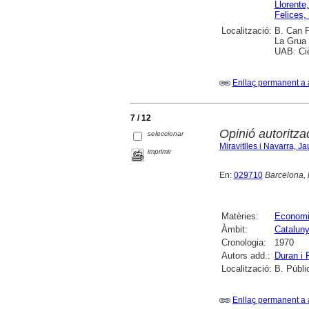
Llorente
Felices,
Localització:
B. Can P
La Grua 
UAB: Ciè
Enllaç permanent a 
7 / 12
Opinió autoritz
seleccionar
Miravitlles i Navarra, J
imprimir
En:
029710
Barcelona, l
Matèries:
Econom
Àmbit:
Catalun
Cronologia:
1970
Autors add.:
Duran i F
Localització:
B. Públi
Enllaç permanent a 