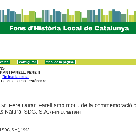
NS
RAN I FARELL, PERE []
[
Refinar la cerca
]
. 12
en el format [
Estàndard
]
 Sr. Pere Duran Farell amb motiu de la commemoració 
as Natural SDG, S.A.
/ Pere Duran Farell
l SDG, S.A.], 1993