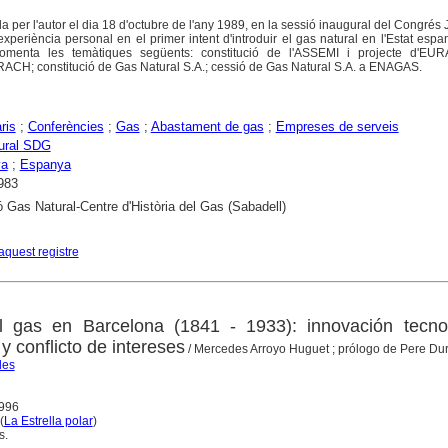
per l'autor el dia 18 d'octubre de l'any 1989, en la sessió inaugural del Congrés J
xperiència personal en el primer intent d'introduir el gas natural en l'Estat espa
omenta les temàtiques següents: constitució de l'ASSEMI i projecte d'EU
CH; constitució de Gas Natural S.A.; cessió de Gas Natural S.A. a ENAGAS.
ris
;
Conferències
;
Gas
;
Abastament de gas
;
Empreses de serveis
ural SDG
ya
;
Espanya
983
 Gas Natural-Centre d'Història del Gas (Sabadell)
aquest registre
el gas en Barcelona (1841 - 1933): innovación tecnol
 y conflicto de intereses
/ Mercedes Arroyo Huguet ; prólogo de Pere Dur
des
1996
(
La Estrella polar
)
s.