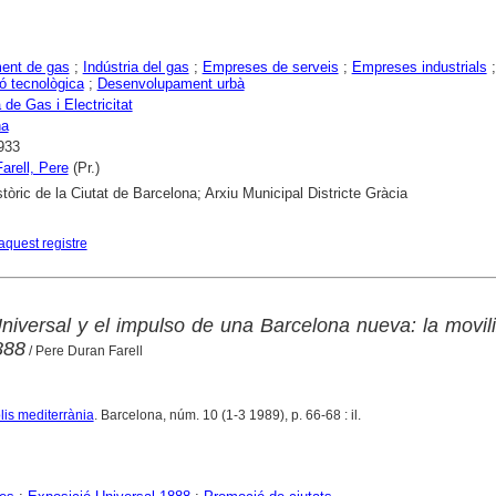
ent de gas
;
Indústria del gas
;
Empreses de serveis
;
Empreses industrials
;
ó tecnològica
;
Desenvolupament urbà
 de Gas i Electricitat
na
933
arell, Pere
(Pr.)
stòric de la Ciutat de Barcelona; Arxiu Municipal Districte Gràcia
aquest registre
niversal y el impulso de una Barcelona nueva: la movil
888
/ Pere Duran Farell
lis mediterrània
. Barcelona, núm. 10 (1-3 1989), p. 66-68 : il.