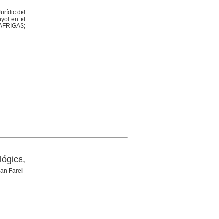
urídic del
nyol en el
RAFRIGAS;
ógica,
an Farell