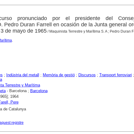
curso pronunciado por el presidente del Cons
. Pedro Duran Farrell en ocasión de la Junta general or
a 3 de mayo de 1965
/ Maquinista Terrestre y Marítima S. A ; Pedro Duran F
Marítima
.
es
;
Indústria del metall
;
Memòria de gestió
;
Discursos
;
Transport ferroviari
ia
ta Terrestre y Marítima
eta
- Barcelona ;
Barcelona
1965]; 1964
arell, Pere
ca de Catalunya
aquest registre