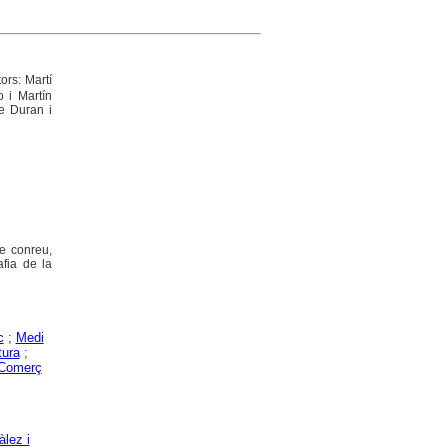
ors: Martí
o i Martín
re Duran i
de conreu,
afia de la
c
;
Medi
tura
;
Comerç
lez i