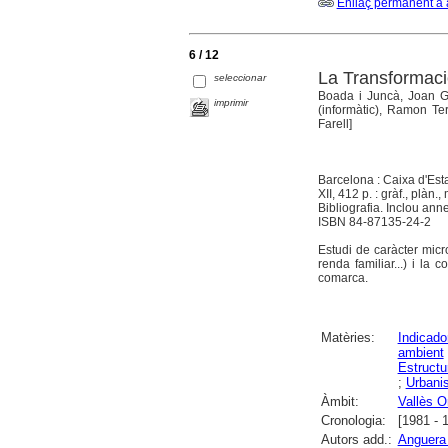
Enllaç permanent a 
6 / 12
La Transformació
seleccionar
Boada i Juncà, Joan Ga
imprimir
(informàtic), Ramon Ter
Farell]
Barcelona : Caixa d'Est
XII, 412 p. : gràf., plàn.,
Bibliografia. Inclou ann
ISBN 84-87135-24-2
Estudi de caràcter micr
renda familiar...) i l
comarca.
Matèries:
Indicad
ambient
Estructu
;
Urbani
Àmbit:
Vallès Or
Cronologia:
[1981 - 
Autors add.:
Anguera 