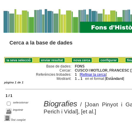
Cerca a la base de dades
Base de dades:
FONS
Cercar:
CUSCO I MOTLLOR, FRANCESC [
Referències trobades:
1
[
Refinar la cerca
]
Mostrant:
1 .. 1
en el format [
Estàndard
]
pàgina 1 de 1
1 / 1
Biografies
seleccionar
/ [Joan Pinyot i G
imprimir
Perich i Vidal], [et al.]
Text complet