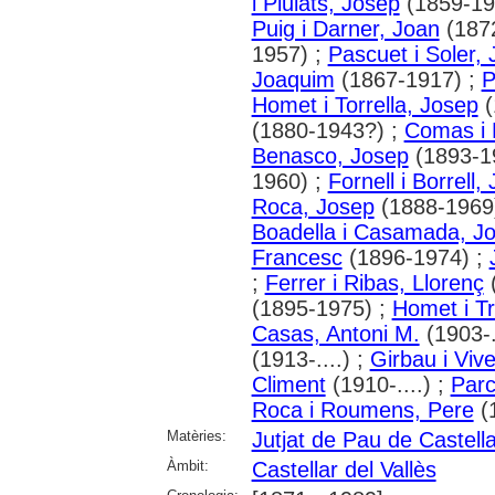
i Piulats, Josep
(1859-19
Puig i Darner, Joan
(187
1957) ;
Pascuet i Soler,
Joaquim
(1867-1917) ;
P
Homet i Torrella, Josep
(
(1880-1943?) ;
Comas i 
Benasco, Josep
(1893-1
1960) ;
Fornell i Borrell
Roca, Josep
(1888-1969
Boadella i Casamada, J
Francesc
(1896-1974) ;
;
Ferrer i Ribas, Llorenç
(
(1895-1975) ;
Homet i Tr
Casas, Antoni M.
(1903-.
(1913-....) ;
Girbau i Viv
Climent
(1910-....) ;
Parc
Roca i Roumens, Pere
(1
Matèries:
Jutjat de Pau de Castella
Àmbit:
Castellar del Vallès