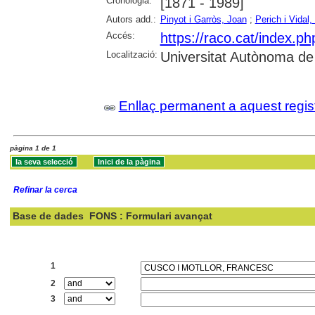
Cronologia:
[1871 - 1989]
Autors add.:
Pinyot i Garròs, Joan
;
Perich i Vida
Accés:
https://raco.cat/index.p
Localització:
Universitat Autònoma de
Enllaç permanent a aquest regis
pàgina 1 de 1
Refinar la cerca
Base de dades
FONS : Formulari avançat
Cercar:
1
2
3