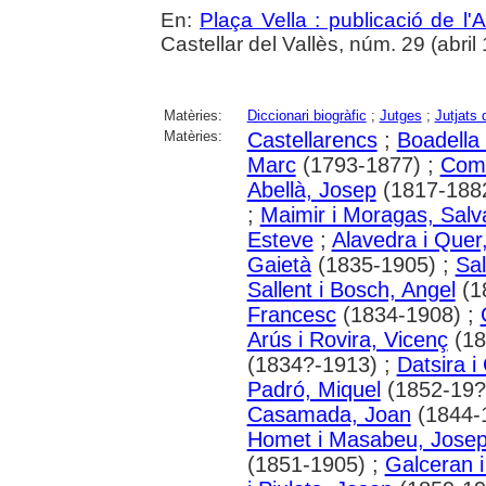
En:
Plaça Vella : publicació de l'A
Castellar del Vallès, núm. 29 (abril 1
Matèries:
Diccionari biogràfic
;
Jutges
;
Jutjats 
Matèries:
Castellarencs
;
Boadella 
Marc
(1793-1877) ;
Coma
Abellà, Josep
(1817-188
;
Maimir i Moragas, Salv
Esteve
;
Alavedra i Quer
Gaietà
(1835-1905) ;
Sal
Sallent i Bosch, Angel
(1
Francesc
(1834-1908) ;
Arús i Rovira, Vicenç
(18
(1834?-1913) ;
Datsira i
Padró, Miquel
(1852-19?
Casamada, Joan
(1844-
Homet i Masabeu, Jose
(1851-1905) ;
Galceran i