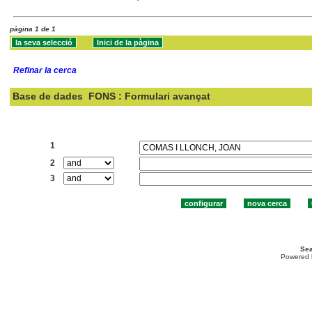
pàgina 1 de 1
Refinar la cerca
Base de dades
FONS : Formulari avançat
Cercar:
1
2
3
Sea
Powered