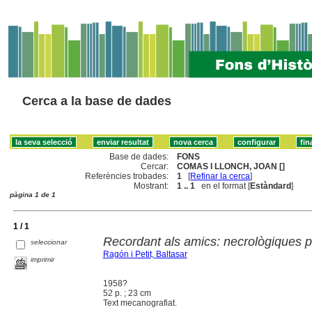
Cerca a la base de dades
Base de dades:
FONS
Cercar:
COMAS I LLONCH, JOAN []
Referències trobades:
1
[
Refinar la cerca
]
Mostrant:
1 .. 1
en el format [
Estàndard
]
pàgina 1 de 1
1 / 1
Recordant als amics: necrològiques p
seleccionar
Ragón i Petit, Baltasar
imprimir
1958?
52 p. ; 23 cm
Text mecanografiat.