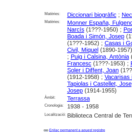
Matèries:
Diccionari biogràfic
;
Nec
Matèries:
Monner España, Fulgenc
Narcís
(1???-1950) ;
Pon
Boada i Simón, Josep
(1
(1???-1952) ;
Casas i Go
Civil, Miquel
(1890-1957)
;
Puig i Calsina, Antònia
(
Francesc
(1???-1953) ;
Soler i Diffent, Joan
(1??
(1912-1958) ;
Vacarisas 
Tapiolas i Castellet, Jos
Josep
(1914-1955)
Àmbit:
Terrassa
Cronologia:
1938 - 1958
Localització:
Biblioteca Central de Te
Enllaç permanent a aquest registre