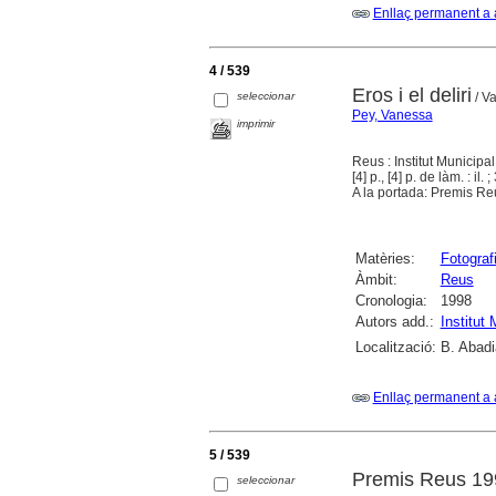
Enllaç permanent a 
4 / 539
Eros i el deliri
seleccionar
/ V
Pey, Vanessa
imprimir
Reus : Institut Municipa
[4] p., [4] p. de làm. : il. 
A la portada: Premis Re
Matèries:
Fotograf
Àmbit:
Reus
Cronologia:
1998
Autors add.:
Institut
Localització:
B. Abadi
Enllaç permanent a 
5 / 539
Premis Reus 19
seleccionar