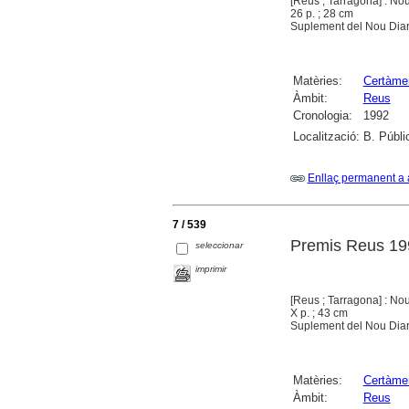
[Reus ; Tarragona] : Nou
26 p. ; 28 cm
Suplement del Nou Diar
Matèries:
Certàmen
Àmbit:
Reus
Cronologia:
1992
Localització:
B. Públi
Enllaç permanent a 
7 / 539
Premis Reus 19
seleccionar
imprimir
[Reus ; Tarragona] : Nou
X p. ; 43 cm
Suplement del Nou Diar
Matèries:
Certàmen
Àmbit:
Reus