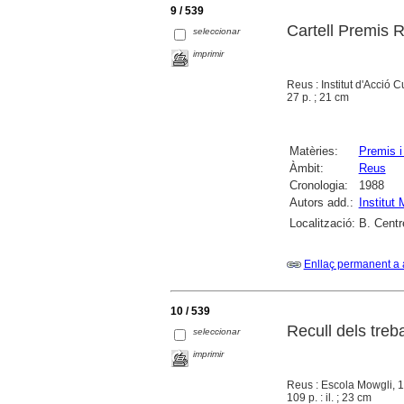
9 / 539
Cartell Premis 
seleccionar
imprimir
Reus : Institut d'Acció 
27 p. ; 21 cm
Matèries:
Premis i
Àmbit:
Reus
Cronologia:
1988
Autors add.:
Institut
Localització:
B. Centr
Enllaç permanent a 
10 / 539
Recull dels treb
seleccionar
imprimir
Reus : Escola Mowgli, 
109 p. : il. ; 23 cm