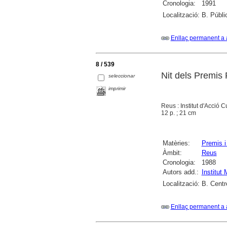
Cronologia:
1991
Localització:
B. Públi
Enllaç permanent a 
8 / 539
Nit dels Premis
seleccionar
imprimir
Reus : Institut d'Acció 
12 p. ; 21 cm
Matèries:
Premis i
Àmbit:
Reus
Cronologia:
1988
Autors add.:
Institut
Localització:
B. Centr
Enllaç permanent a 