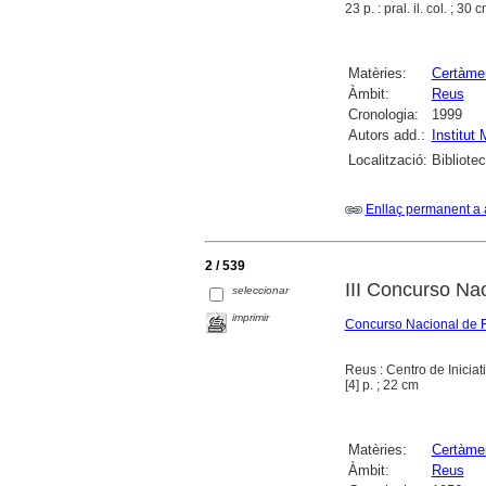
23 p. : pral. il. col. ; 30 
Matèries:
Certàmen
Àmbit:
Reus
Cronologia:
1999
Autors add.:
Institut
Localització:
Bibliote
Enllaç permanent a 
2 / 539
III Concurso Nac
seleccionar
imprimir
Concurso Nacional de F
Reus : Centro de Iniciat
[4] p. ; 22 cm
Matèries:
Certàmen
Àmbit:
Reus