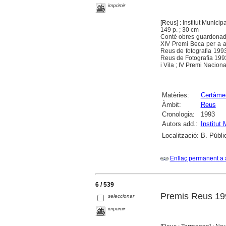
imprimir
[Reus] : Institut Municip
149 p. ; 30 cm
Conté obres guardonades
XIV Premi Beca per a ar
Reus de fotografia 1993
Reus de Fotografia 1993
i Vila ; IV Premi Nacion
Matèries:
Certàmen
Àmbit:
Reus
Cronologia:
1993
Autors add.:
Institut
Localització:
B. Públi
Enllaç permanent a 
6 / 539
Premis Reus 19
seleccionar
imprimir