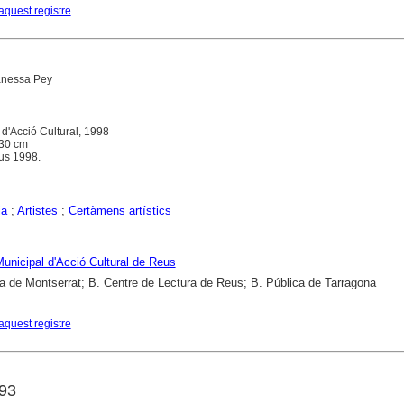
aquest registre
anessa Pey
l d'Acció Cultural, 1998
; 30 cm
us 1998.
ia
;
Artistes
;
Certàmens artístics
 Municipal d'Acció Cultural de Reus
a de Montserrat; B. Centre de Lectura de Reus; B. Pública de Tarragona
aquest registre
93