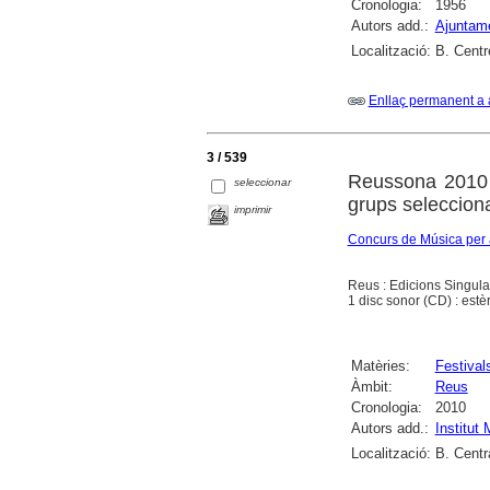
Cronologia:
1956
Autors add.:
Ajuntam
Localització:
B. Centr
Enllaç permanent a 
3 / 539
Reussona 2010 
seleccionar
grups seleccion
imprimir
Concurs de Música per
Reus : Edicions Singula
1 disc sonor (CD) : estè
Matèries:
Festival
Àmbit:
Reus
Cronologia:
2010
Autors add.:
Institut
Localització:
B. Centr