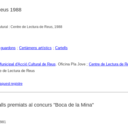
Reus 1988
Cutural : Centre de Lectura de Reus, 1988
 guardons
;
Certàmens artístics
;
Cartells
 Municipal d'Acció Cultural de Reus
. Oficina Pla Jove ;
Centre de Lectura de R
e de Lectura de Reus
aquest registre
alls premiats al concurs "Boca de la Mina"
1981