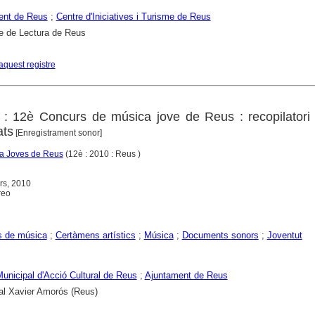
ent de Reus
;
Centre d'Iniciatives i Turisme de Reus
e de Lectura de Reus
aquest registre
: 12è Concurs de música jove de Reus : recopilatori 
ats
[Enregistrament sonor]
 a Joves de Reus
(12è : 2010 : Reus )
rs, 2010
reo
s de música
;
Certàmens artístics
;
Música
;
Documents sonors
;
Joventut
 Municipal d'Acció Cultural de Reus
;
Ajuntament de Reus
al Xavier Amorós (Reus)