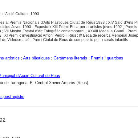
al d'Acció Cultural, 1993
 a: Premis Nacionals d'Arts Plàstiques Ciutat de Reus 1993 ; XIV Saló d'Arts Pl
tistes Joves 1993 ; Exposició XIII Premi Beca per a artistes joves 1992 ; Premis
 ; VII Mostra Estatal d'Art Fotogràfic contemporani ; XXXIII Medalla Gaudí ; Premi
 ; XI Premi d'investigació Antoni Pedrol i Rius ; IX Beca de recerca Memorial Jose
al de Videocreació ; Premi Ciutat de Reus de composició per a corals infantils.
s artístics
;
Arts plàstiques
;
Certàmens literaris
;
Premis i guardons
 Municipal d'Acció Cultural de Reus
ca de Tarragona; B. Central Xavier Amorós (Reus)
aquest registre
92