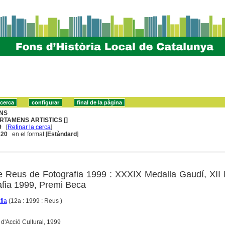
NS
RTAMENS ARTISTICS []
9
[
Refinar la cerca
]
. 20
en el format [
Estàndard
]
e Reus de Fotografia 1999 : XXXIX Medalla Gaudí, XII
fia 1999, Premi Beca
fia
(12a : 1999 : Reus )
l d'Acció Cultural, 1999