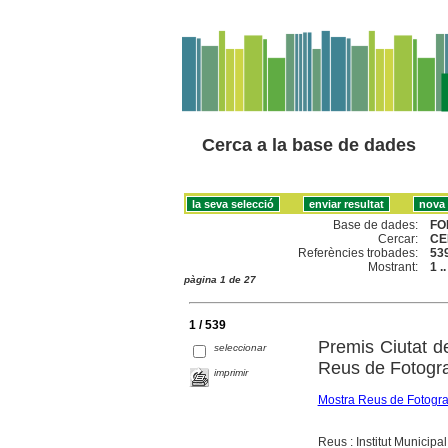
Cerca a la base de dades
Base de dades:
FO
Cercar:
CE
Referències trobades:
53
Mostrant:
1 .
pàgina 1 de 27
1 / 539
Premis Ciutat d
seleccionar
Reus de Fotogra
imprimir
Mostra Reus de Fotogra
Reus : Institut Municipa