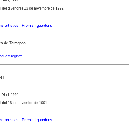
 Diari, 1992
i del divendres 13 de novembre de 1992.
s artístics
;
Premis i guardons
ca de Tarragona
aquest registre
91
 Diari, 1991
i del 16 de novembre de 1991.
s artístics
;
Premis i guardons