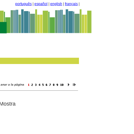
português
|
español
|
english
|
français
|
anar a la pàgina
 Mostra