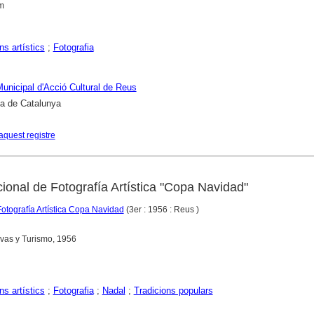
cm
s artístics
;
Fotografia
 Municipal d'Acció Cultural de Reus
ca de Catalunya
aquest registre
ional de Fotografía Artística "Copa Navidad"
otografía Artística Copa Navidad
(3er : 1956 : Reus )
ivas y Turismo, 1956
s artístics
;
Fotografia
;
Nadal
;
Tradicions populars