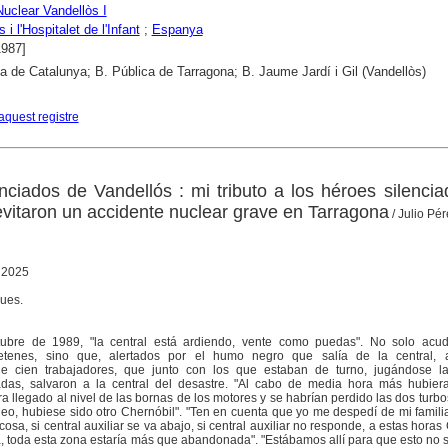
Nuclear Vandellòs I
 i l'Hospitalet de l'Infant
;
Espanya
1987]
ca de Catalunya; B. Pública de Tarragona; B. Jaume Jardí i Gil (Vandellòs)
aquest registre
nciados de Vandellós : mi tributo a los héroes silenci
evitaron un accidente nuclear grave en Tarragona
/ Julio Pé
, 2025
ques.
tubre de 1989, "la central está ardiendo, vente como puedas". No solo acud
retenes, sino que, alertados por el humo negro que salía de la central, 
e cien trabajadores, que junto con los que estaban de turno, jugándose l
gadas, salvaron a la central del desastre. "Al cabo de media hora más hubier
ra llegado al nivel de las bornas de los motores y se habrían perdido las dos turb
leo, hubiese sido otro Chernóbil". "Ten en cuenta que yo me despedí de mi famili
osa, si central auxiliar se va abajo, si central auxiliar no responde, a estas horas
ea, toda esta zona estaría más que abandonada". "Estábamos allí para que esto no 