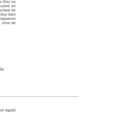
 a Dios no
currió en
nuclear de
n muy bien
nsiguieron
la zona de
rós
on Agulló