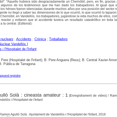
l". "Aquello hubiera sido desgraciadamente un Chernóbil, pero, en fin, gracias
 algunos de los testimonios que me han dado los trabajadores. Al igual que o
 los héroes fueron silenciadas durante muchos años por una posición del sector 
 gente no llegó a saber las dimensiones de lo que ocurrió, lo que ocurrió lo taparo
e Chernóbil, en Vandellós, los trabajadores, jugándose la vida muchos de ellos, co
l reactor y evitaron que el accidente tuviera un resultado catastrófico en toda 
la central. (Editorial).
 nuclears
;
Accidents
;
Crònica
;
Treballadors
Nuclear Vandellòs I
 i l'Hospitalet de l'Infant
t Pere (Hospitalet de l'Infant); B. Pere Anguera (Reus); B. Central Xavier Amo
B. Pública de Tarragona
aquest registre
ló Solà : cineasta amateur : 1
[Enregistrament de vídeo]
/ Ram
ellòs i l'Hospitalet de l'Infant
: Ramon Agulló Solà : Ajuntament de Vandellòs i l'Hospitalet de l'Infant, 2016