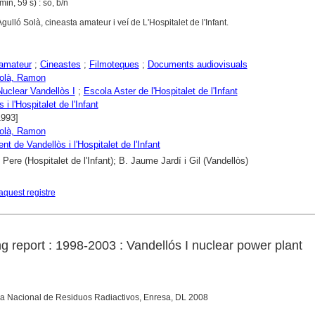
in, 59 s) : so, b/n
lló Solà, cineasta amateur i veí de L'Hospitalet de l'Infant.
amateur
;
Cineastes
;
Filmoteques
;
Documents audiovisuals
Solà, Ramon
Nuclear Vandellòs I
;
Escola Aster de l'Hospitalet de l'Infant
 i l'Hospitalet de l'Infant
1993]
Solà, Ramon
t de Vandellòs i l'Hospitalet de l'Infant
 Pere (Hospitalet de l'Infant); B. Jaume Jardí i Gil (Vandellòs)
aquest registre
 report : 1998-2003 : Vandellós I nuclear power plant
esa Nacional de Residuos Radiactivos, Enresa, DL 2008