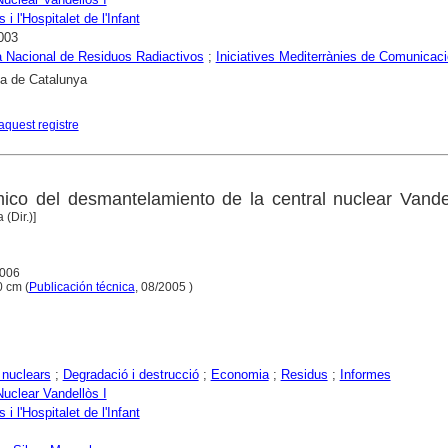
 i l'Hospitalet de l'Infant
003
 Nacional de Residuos Radiactivos
;
Iniciatives Mediterrànies de Comunicaci
ca de Catalunya
aquest registre
co del desmantelamiento de la central nuclear Vandel
(Dir.)]
2006
30 cm (
Publicación técnica
, 08/2005 )
 nuclears
;
Degradació i destrucció
;
Economia
;
Residus
;
Informes
Nuclear Vandellòs I
 i l'Hospitalet de l'Infant