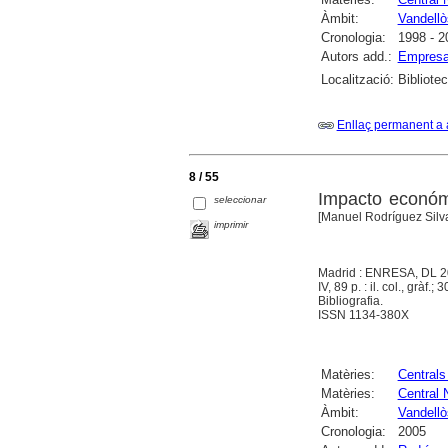
Àmbit:
Vandellòs
Cronologia:
1998 - 2
Autors add.:
Empresa
Localització:
Bibliote
Enllaç permanent a 
8 / 55
Impacto económi
seleccionar
[Manuel Rodríguez Silva 
imprimir
Madrid : ENRESA, DL 
IV, 89 p. : il. col., gràf.; 
Bibliografia.
ISSN 1134-380X
Matèries:
Centrals
Matèries:
Central 
Àmbit:
Vandellòs
Cronologia:
2005