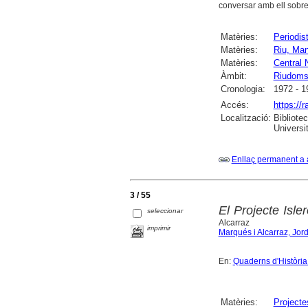
conversar amb ell sobre 
Matèries:
Periodis
Matèries:
Riu, Man
Matèries:
Central 
Àmbit:
Riudom
Cronologia:
1972 - 1
Accés:
https://
Localització:
Bibliote
Universi
Enllaç permanent a 
3 / 55
El Projecte Isle
seleccionar
Alcarraz
imprimir
Marqués i Alcarraz, Jord
En:
Quaderns d'Història
Matèries:
Projecte