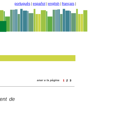
português
|
español
|
english
|
français
|
anar a la pàgina
dent de