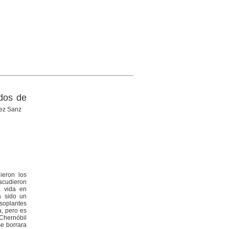
ados de
rez Sanz
ieron los
acudieron
a vida en
a sido un
osoplantes
a, pero es
 Chernóbil
se borrara