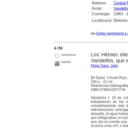
Matèries:
Central 
Àmbit:
Vandellòs
Cronologia:
[1963 - 
Localització:
Bibliote
Enllaç permanent a 
4 / 55
Los Héroes sile
seleccionar
Vandellós, que 
imprimir
Pérez Sanz, Julio
[El Ejido] : Círculo Rojo
180 p. ; 21 cm
Referències bibliogràfi
ISBN 9788410975736
Vandellós I, 19 de oc
trabajadores de los 
voluntariamente más d
intervenciones arries
desastre, el agua hubie
que refrigeraban el núc
que, ten en cuenta una c
es poca cosa, ­eh!, o s