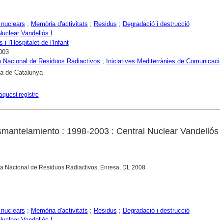
 nuclears
;
Memòria d'activitats
;
Residus
;
Degradació i destrucció
Nuclear Vandellòs I
 i l'Hospitalet de l'Infant
003
 Nacional de Residuos Radiactivos
;
Iniciatives Mediterrànies de Comunicaci
ca de Catalunya
aquest registre
mantelamiento : 1998-2003 : Central Nuclear Vandellós 
esa Nacional de Residuos Radiactivos, Enresa, DL 2008
 nuclears
;
Memòria d'activitats
;
Residus
;
Degradació i destrucció
Nuclear Vandellòs I