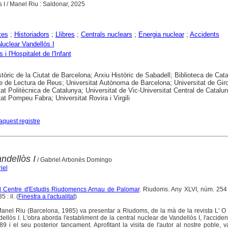
s I / Manel Riu : Saldonar, 2025
tes
;
Historiadors
;
Llibres
;
Centrals nuclears
;
Energia nuclear
;
Accidents
Nuclear Vandellòs I
 i l'Hospitalet de l'Infant
stòric de la Ciutat de Barcelona; Arxiu Històric de Sabadell; Biblioteca de Cat
e de Lectura de Reus; Universitat Autònoma de Barcelona; Universitat de Gir
tat Politècnica de Catalunya; Universitat de Vic-Universitat Central de Catalu
tat Pompeu Fabra; Universitat Rovira i Virgili
aquest registre
ndellòs I
/ Gabriel Arbonès Domingo
iel
del Centre d'Estudis Riudomencs Arnau de Palomar
. Riudoms. Any XLVI, núm. 254 
: il. (
Finestra a l'actualitat
)
 Manel Riu (Barcelona, 1985) va presentar a Riudoms, de la mà de la revista L' O
dellòs I. L'obra aborda l'establiment de la central nuclear de Vandellòs I, l'accident
9 i el seu posterior tancament. Aprofitant la visita de l'autor al nostre poble,