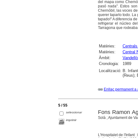
del mapa como Chernóbi
pasó nada". Estos son
Chernóbil, las voces de
querer taparlo todo. ­La
tapado!" A diferencia d
refrigerar el núcleo de
Tarragona que rodeaba a 
Matèries:
Centrals
Matèries:
Central 
Àmbit:
Vandellòs
Cronologia:
1989
Localització:
B. Infan
(Reus); 
Enllaç permanent a 
5 / 55
Fons Ramon Agul
seleccionar
Solà ; Ajuntament de Vand
imprimir
L'Hospitalet de l'Infant 