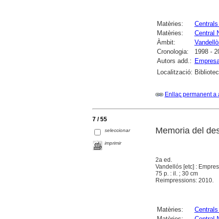
Matèries:
Centrals
Matèries:
Central 
Àmbit:
Vandellòs
Cronologia:
1998 - 2
Autors add.:
Empresa
Localització:
Bibliote
Enllaç permanent a 
7 / 55
Memoria del des
seleccionar
imprimir
2a ed.
Vandellós [etc] : Empr
75 p. : il. ; 30 cm
Reimpressions: 2010.
Matèries:
Centrals
Matèries:
Central 