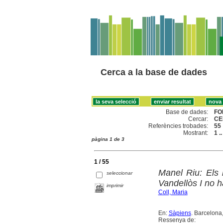
Cerca a la base de dades
Base de dades:
FO
Cercar:
CE
Referències trobades:
55
Mostrant:
1 .
pàgina 1 de 3
1 / 55
Manel Riu: Els 
seleccionar
Vandellòs I no h
imprimir
Coll, Maria
En:
Sàpiens
. Barcelona,
Ressenya de: