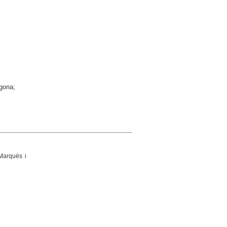
agona;
 Marqués i