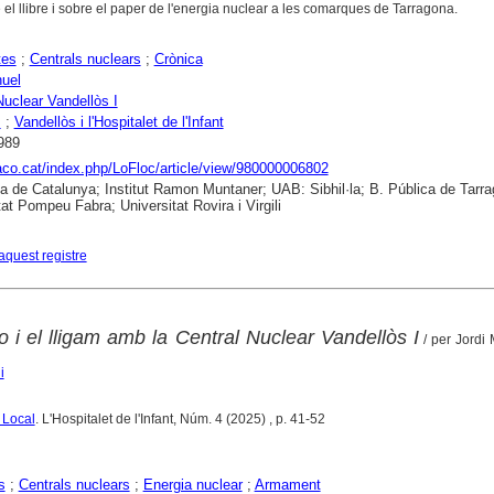
el llibre i sobre el paper de l'energia nuclear a les comarques de Tarragona.
tes
;
Centrals nuclears
;
Crònica
uel
Nuclear Vandellòs I
s
;
Vandellòs i l'Hospitalet de l'Infant
989
raco.cat/index.php/LoFloc/article/view/980000006802
ca de Catalunya; Institut Ramon Muntaner; UAB: Sibhil·la; B. Pública de Tarr
tat Pompeu Fabra; Universitat Rovira i Virgili
aquest registre
ro i el lligam amb la Central Nuclear Vandellòs I
/ per Jordi
i
 Local
. L'Hospitalet de l'Infant, Núm. 4 (2025) , p. 41-52
s
;
Centrals nuclears
;
Energia nuclear
;
Armament