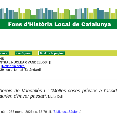
NS
NTRAL NUCLEAR VANDELLOS I []
[
Refinar la cerca
]
. 20
en el format [
Estàndard
]
herois de Vandellòs I : "Moltes coses prèvies a l'acci
aurien d'haver passat"
/ Maria Coll
 núm. 285 (gener 2026), p. 78-79 : il. (
Biblioteca Sàpiens
)