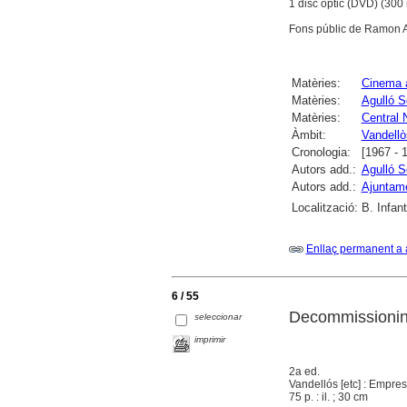
1 disc òptic (DVD) (300 m
Fons públic de Ramon Agu
Matèries:
Cinema 
Matèries:
Agulló 
Matèries:
Central 
Àmbit:
Vandellòs
Cronologia:
[1967 - 
Autors add.:
Agulló 
Autors add.:
Ajuntamen
Localització:
B. Infant
Enllaç permanent a 
6 / 55
Decommissioning
seleccionar
imprimir
2a ed.
Vandellós [etc] : Empr
75 p. : il. ; 30 cm