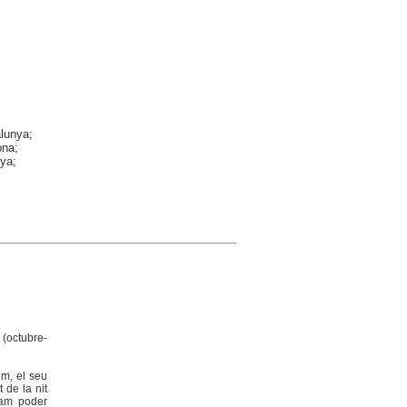
alunya;
ona;
nya;
(octubre-
 m, el seu
 de la nit
 vam poder