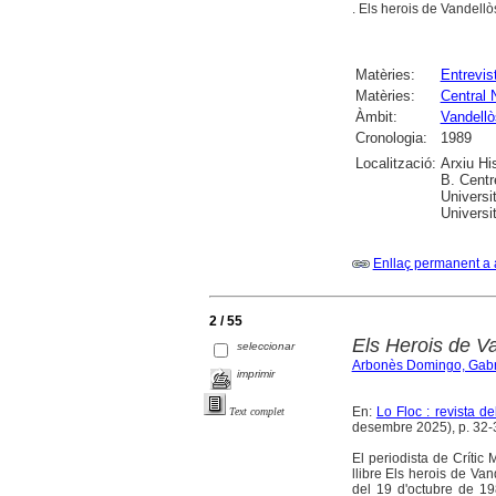
. Els herois de Vandellò
Matèries:
Entrevis
Matèries:
Central 
Àmbit:
Vandellòs
Cronologia:
1989
Localització:
Arxiu Hi
B. Centr
Universi
Universi
Enllaç permanent a 
2 / 55
Els Herois de Va
seleccionar
Arbonès Domingo, Gabr
imprimir
En:
Lo Floc : revista 
Text complet
desembre 2025), p. 32-35 
El periodista de Crític
llibre Els herois de Van
del 19 d'octubre de 198