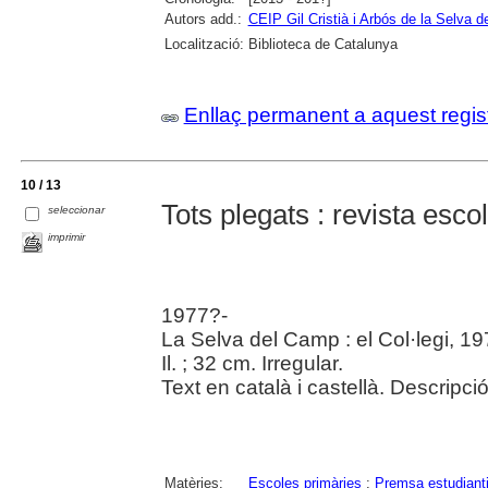
Autors add.:
CEIP Gil Cristià i Arbós de la Selva 
Localització:
Biblioteca de Catalunya
Enllaç permanent a aquest regis
10 / 13
Tots plegats : revista escol
seleccionar
imprimir
1977?-
La Selva del Camp : el Col·legi, 1
Il. ; 32 cm. Irregular.
Text en català i castellà. Descripc
Matèries:
Escoles primàries
;
Premsa estudianti