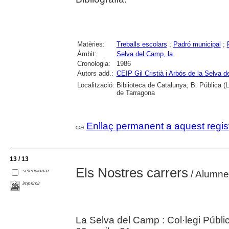
Matèries:
Treballs escolars
;
Padró municipal
;
Àmbit:
Selva del Camp, la
Cronologia:
1986
Autors add.:
CEIP Gil Cristià i Arbós de la Selva 
Localització:
Biblioteca de Catalunya; B. Pública (
de Tarragona
Enllaç permanent a aquest regis
13 / 13
Els Nostres carrers
seleccionar
/ Alumnes
imprimir
La Selva del Camp : Col·legi Públic