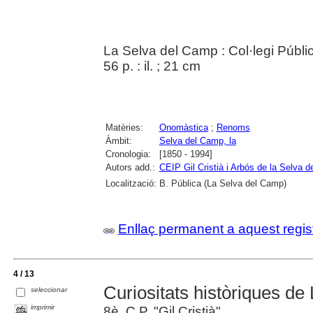
La Selva del Camp : Col·legi Públic
56 p. : il. ; 21 cm
Matèries:
Onomàstica
;
Renoms
Àmbit:
Selva del Camp, la
Cronologia:
[1850 - 1994]
Autors add.:
CEIP Gil Cristià i Arbós de la Selva 
Localització:
B. Pública (La Selva del Camp)
Enllaç permanent a aquest regis
4 / 13
Curiositats històriques d
seleccionar
imprimir
8è. C.P. "Gil Cristià"