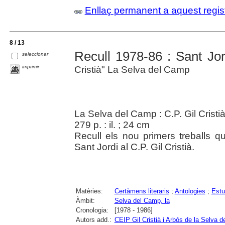
Enllaç permanent a aquest regis
8 / 13
Recull 1978-86 : Sant Jo
seleccionar
imprimir
Cristià" La Selva del Camp
La Selva del Camp : C.P. Gil Cristi
279 p. : il. ; 24 cm
Recull els nou primers treballs 
Sant Jordi al C.P. Gil Cristià.
Matèries:
Certàmens literaris
;
Antologies
;
Estu
Àmbit:
Selva del Camp, la
Cronologia:
[1978 - 1986]
Autors add.:
CEIP Gil Cristià i Arbós de la Selva 