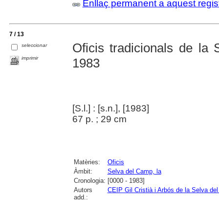
Enllaç permanent a aquest regis
7 / 13
Oficis tradicionals de la
seleccionar
imprimir
1983
[S.l.] : [s.n.], [1983]
67 p. ; 29 cm
Matèries:
Oficis
Àmbit:
Selva del Camp, la
Cronologia:
[0000 - 1983]
Autors
CEIP Gil Cristià i Arbós de la Selva d
add.: