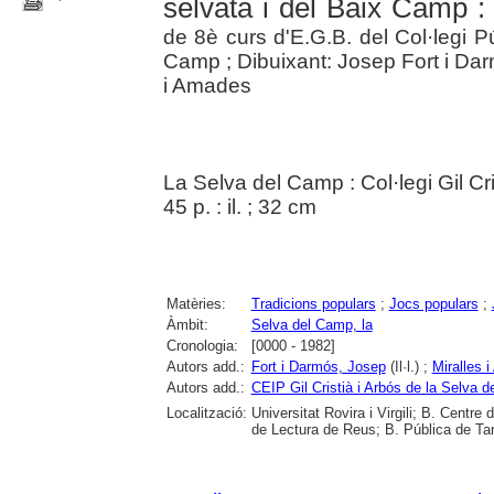
selvatà i del Baix Camp :
de 8è curs d'E.G.B. del Col·legi Pú
Camp ; Dibuixant: Josep Fort i Dar
i Amades
La Selva del Camp : Col·legi Gil Cri
45 p. : il. ; 32 cm
Matèries:
Tradicions populars
;
Jocs populars
;
Àmbit:
Selva del Camp, la
Cronologia:
[0000 - 1982]
Autors add.:
Fort i Darmós, Josep
(Il·l.) ;
Miralles 
Autors add.:
CEIP Gil Cristià i Arbós de la Selva 
Localització:
Universitat Rovira i Virgili; B. Centr
de Lectura de Reus; B. Pública de Ta