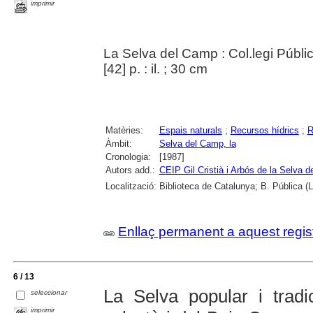
imprimir
La Selva del Camp : Col.legi Públic 
[42] p. : il. ; 30 cm
Matèries:
Espais naturals
;
Recursos hídrics
;
R
Àmbit:
Selva del Camp, la
Cronologia:
[1987]
Autors add.:
CEIP Gil Cristià i Arbós de la Selva 
Localització:
Biblioteca de Catalunya; B. Pública (
Enllaç permanent a aquest regis
6 / 13
La Selva popular i tradic
seleccionar
imprimir