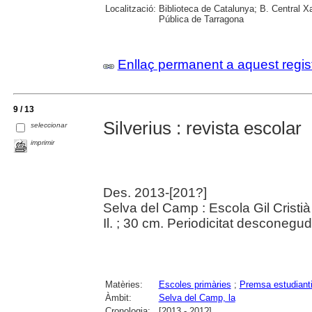
Localització:
Biblioteca de Catalunya; B. Central X
Pública de Tarragona
Enllaç permanent a aquest regis
9 / 13
Silverius : revista escolar
seleccionar
imprimir
Des. 2013-[201?]
Selva del Camp : Escola Gil Cristi
Il. ; 30 cm. Periodicitat desconegud
Matèries:
Escoles primàries
;
Premsa estudianti
Àmbit:
Selva del Camp, la
Cronologia:
[2013 - 201?]