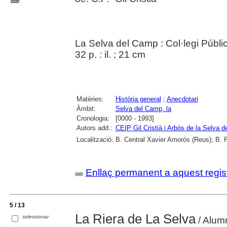
La Selva del Camp : Col·legi Públic
32 p. : il. ; 21 cm
Matèries:
Història general
;
Anecdotari
Àmbit:
Selva del Camp, la
Cronologia:
[0000 - 1993]
Autors add.:
CEIP Gil Cristià i Arbós de la Selva 
Localització:
B. Central Xavier Amorós (Reus); B. 
Enllaç permanent a aquest regis
5 / 13
La Riera de La Selva
seleccionar
/ Alumn