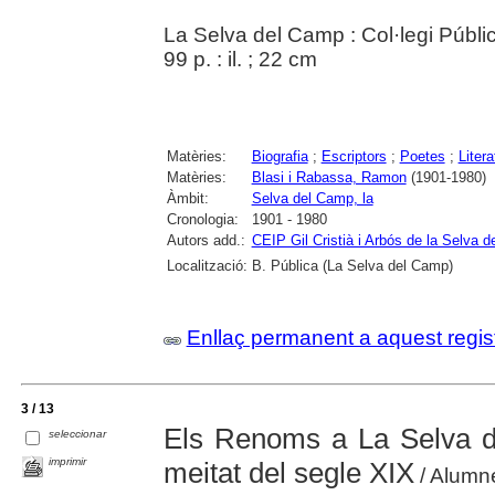
La Selva del Camp : Col·legi Públic
99 p. : il. ; 22 cm
Matèries:
Biografia
;
Escriptors
;
Poetes
;
Litera
Matèries:
Blasi i Rabassa, Ramon
(1901-1980)
Àmbit:
Selva del Camp, la
Cronologia:
1901 - 1980
Autors add.:
CEIP Gil Cristià i Arbós de la Selva 
Localització:
B. Pública (La Selva del Camp)
Enllaç permanent a aquest regis
3 / 13
Els Renoms a La Selva d
seleccionar
imprimir
meitat del segle XIX
/ Alumne