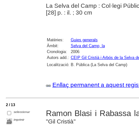
La Selva del Camp : Col·legi Públic
[28] p. : il. ; 30 cm
Matèries:
Guies generals
Àmbit:
Selva del Camp, la
Cronologia:
2006
Autors add.:
CEIP Gil Cristià i Arbós de la Selva 
Localització:
B. Pública (La Selva del Camp)
Enllaç permanent a aquest regis
2 / 13
Ramon Blasi i Rabassa l
seleccionar
imprimir
"Gil Cristià"