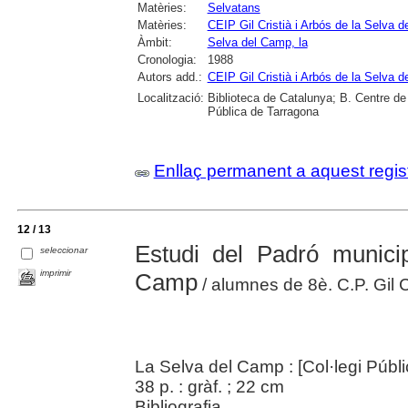
Matèries:
Selvatans
Matèries:
CEIP Gil Cristià i Arbós de la Selva 
Àmbit:
Selva del Camp, la
Cronologia:
1988
Autors add.:
CEIP Gil Cristià i Arbós de la Selva 
Localització:
Biblioteca de Catalunya; B. Centre de
Pública de Tarragona
Enllaç permanent a aquest regis
12 / 13
Estudi del Padró munici
seleccionar
imprimir
Camp
/ alumnes de 8è. C.P. Gil C
La Selva del Camp : [Col·legi Públic
38 p. : gràf. ; 22 cm
Bibliografia.