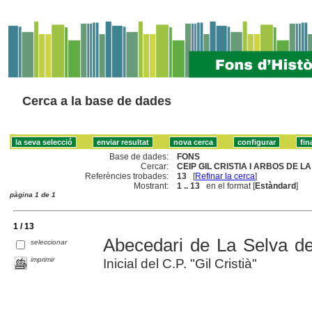
Cerca a la base de dades
Base de dades:
FONS
Cercar:
CEIP GIL CRISTIA I ARBOS DE L
Referències trobades:
13
[
Refinar la cerca
]
Mostrant:
1 .. 13
en el format [
Estàndard
]
pàgina 1 de 1
1 / 13
Abecedari de La Selva d
seleccionar
imprimir
Inicial del C.P. "Gil Cristià"