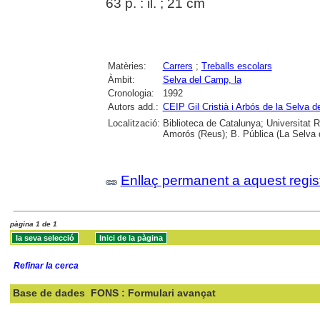
63 p. : il. ; 21 cm
Matèries:
Carrers
;
Treballs escolars
Àmbit:
Selva del Camp, la
Cronologia:
1992
Autors add.:
CEIP Gil Cristià i Arbós de la Selva 
Localització:
Biblioteca de Catalunya; Universitat Ro
Amorós (Reus); B. Pública (La Selva
Enllaç permanent a aquest regis
pàgina 1 de 1
Refinar la cerca
Base de dades
FONS : Formulari avançat