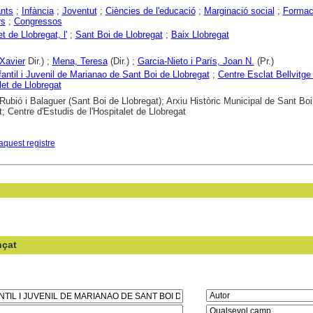
nts
;
Infància
;
Joventut
;
Ciències de l'educació
;
Marginació social
;
Formac
rs
;
Congressos
t de Llobregat, l'
;
Sant Boi de Llobregat
;
Baix Llobregat
Xavier
Dir.) ;
Mena, Teresa
(Dir.) ;
Garcia-Nieto i París, Joan N.
(Pr.)
fantil i Juvenil de Marianao de Sant Boi de Llobregat
;
Centre Esclat Bellvitge
let de Llobregat
 Rubió i Balaguer (Sant Boi de Llobregat); Arxiu Històric Municipal de Sant Boi
t; Centre d'Estudis de l'Hospitalet de Llobregat
aquest registre
nçat
en el camp: