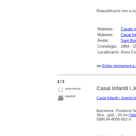
Requalificació com a zo
Matèries:
Casals j
Matèries:
Casal In
Àmbit:
Sant Boi
Cronologia:
1994 - 1
Localització:
Arxiu Co
Enllaç permanent a 
2 / 3
Casal Infantil i
seleccionar
imprimir
Casal Infantil i Juvenil
Barcelona : Fundació Se
39 p. : gràf. ; 20 cm (
Tal
ISBN 84-8000-002-3