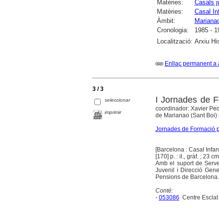
Matèries:
Casals j
Matèries:
Casal In
Àmbit:
Mariana
Cronologia:
1985 - 1
Localització:
Arxiu Hi
Enllaç permanent a 
3 / 3
I Jornades de F
seleccionar
coordinador: Xavier Pedr
imprimir
de Marianao (Sant Boi) i
Jornades de Formació p
[Barcelona : Casal Infan
[170] p. : il., gràf. ; 23 cm
Amb el suport de Serve
Juvenil i Direcció Gene
Pensions de Barcelona. 
Conté:
-
053086
Centre Esclat B