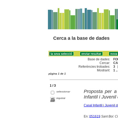
Cerca a la base de dades
Base de dades:
FO
Cercar:
CA
Referències trobades:
3
Mostrant:
1 ..
pàgina 1 de 1
1 / 3
Proposta per a 
seleccionar
Infantil i Juveni
imprimir
Casal Infantil i Juvenil
En:
051619
Sant Boi: Ci