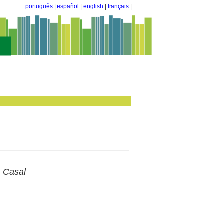
português
|
español
|
english
|
français
|
l Casal