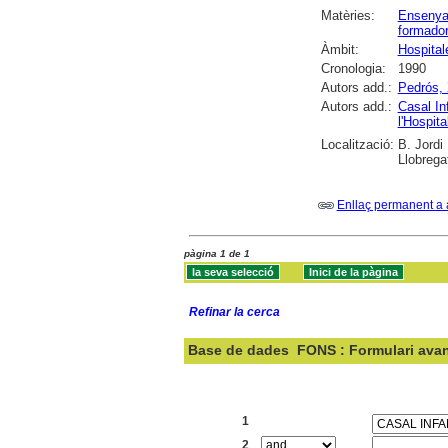
Matèries:
Ensenya
formado
Àmbit:
Hospitale
Cronologia:
1990
Autors add.:
Pedrós, 
Autors add.:
Casal In
l'Hospita
Localització:
B. Jordi
Llobrega
Enllaç permanent a 
pàgina 1 de 1
Refinar la cerca
Base de dades
FONS : Formulari ava
Cercar:
1
2