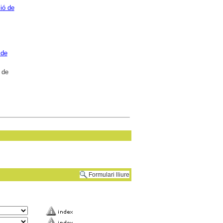
ió de
 de
 de
Formulari lliure