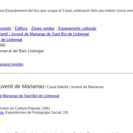
na d'equipament del lloc que ocupa el Casal, ordenació dels seu entorn (zona verd
uvenils
;
Edificis
;
Zones verdes
;
Equipaments culturals
fantil i Juvenil de Marianao de Sant Boi de Llobregat
 de Llobregat
995
marcal del Baix Llobregat
aquest registre
 Juvenil de Marianao
/ Casal Infantil i Juvenil de Marianao
 de Marianao de Sant Boi de Llobregat
.
rveis de Cultura Popular, 1991
eia
. Experiències de Pedagogia Social, 19)