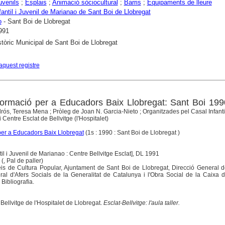
uvenils
;
Esplais
;
Animació sòciocultural
;
Barris
;
Equipaments de lleure
fantil i Juvenil de Marianao de Sant Boi de Llobregat
o
- Sant Boi de Llobregat
991
stòric Municipal de Sant Boi de Llobregat
aquest registre
ormació per a Educadors Baix Llobregat: Sant Boi 199
ós, Teresa Mena ; Pròleg de Joan N. Garcia-Nieto ; Organitzades pel Casal Infantil
 Centre Esclat de Bellvitge (l'Hospitalet)
er a Educadors Baix Llobregat
(1s : 1990 : Sant Boi de Llobregat )
til i Juvenil de Marianao : Centre Bellvitge Esclat], DL 1991
 (
, Pal de paller)
is de Cultura Popular, Ajuntament de Sant Boi de Llobregat, Direcció General d
ral d'Afers Socials de la Generalitat de Catalunya i l'Obra Social de la Caixa d'
Bibliografia.
ellvitge de l'Hospitalet de Llobregat.
Esclat-Bellvitge: l'aula taller.