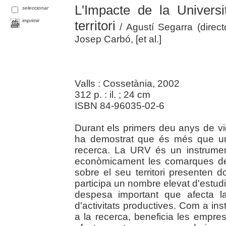
L'Impacte de la Universit
seleccionar
imprimir
territori
/ Agustí Segarra (direct
Josep Carbó, [et al.]
Valls : Cossetània, 2002
312 p. : il. ; 24 cm
ISBN 84-96035-02-6
Durant els primers deu anys de vida
ha demostrat que és més que un 
recerca. La URV és un instrumen
econòmicament les comarques de
sobre el seu territori presenten 
participa un nombre elevat d'estudi
despesa important que afecta la
d'activitats productives. Com a ins
a la recerca, beneficia les emprese