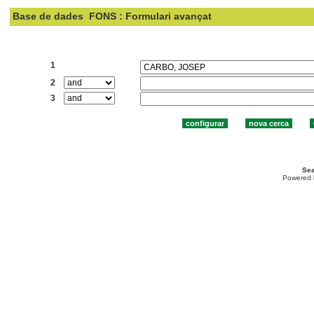
Base de dades
FONS : Formulari avançat
Cercar:
1
2
3
Sea
Powered