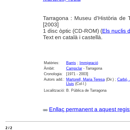
Tarragona : Museu d'Història de 
[2003]
1 disc òptic (CD-ROM) (
Els nuclis 
Text en català i castellà.
Matèries:
Barris
;
Immigració
Àmbit:
Campclar
- Tarragona
Cronologia:
[1971 - 2003]
Autors add.:
Martorell, Maria Teresa
(Dir.) ;
Carbó,
Lluis
(Col·l.)
Localització:
B. Pública de Tarragona
Enllaç permanent a aquest regis
2 / 2