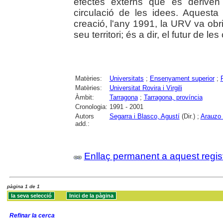
efectes externs que es deriven
circulació de les idees. Aquest
creació, l'any 1991, la URV va obrir
seu territori; és a dir, el futur de
Matèries:
Universitats
;
Ensenyament superior
;
P
Matèries:
Universitat Rovira i Virgili
Àmbit:
Tarragona
;
Tarragona, província
Cronologia:
1991 - 2001
Autors
Segarra i Blasco, Agustí
(Dir.) ;
Arauzo 
add.:
Enllaç permanent a aquest regis
pàgina 1 de 1
Refinar la cerca