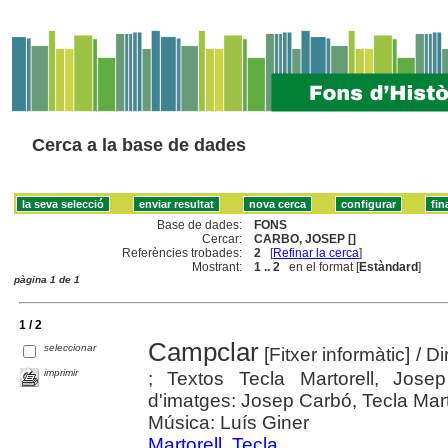
Cerca a la base de dades
Base de dades:
FONS
Cercar:
CARBO, JOSEP []
Referències trobades:
2
[
Refinar la cerca
]
Mostrant:
1 .. 2
en el format [
Estàndard
]
pàgina 1 de 1
1 / 2
Campclar
seleccionar
[Fitxer informàtic]
/ D
imprimir
; Textos Tecla Martorell, Jose
d'imatges: Josep Carbó, Tecla Mart
Música: Luís Giner
Martorell, Tecla