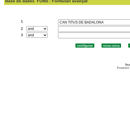
Base de dades
FONS : Formulari avançat
Cercar:
1
2
3
Sea
Powered