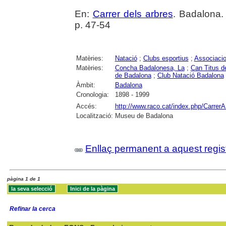
En:
Carrer dels arbres
. Badalona.
p. 47-54
Matèries:
Natació
;
Clubs esportius
;
Associacio
Matèries:
Concha Badalonesa, La
;
Can Titus d
de Badalona
;
Club Natació Badalona
Àmbit:
Badalona
Cronologia:
1898 - 1999
Accés:
http://www.raco.cat/index.php/CarrerA
Localització:
Museu de Badalona
Enllaç permanent a aquest regis
pàgina 1 de 1
Refinar la cerca