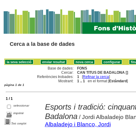
Cerca a la base de dades
Base de dades:
FONS
Cercar:
CAN TITUS DE BADALONA []
Referències trobades:
1
[
Refinar la cerca
]
Mostrant:
1 .. 1
en el format [
Estàndard
]
pàgina 1 de 1
1 / 1
Esports i tradició: cinquan
seleccionar
imprimir
Badalona
/ Jordi Albaladejo Bla
Albaladejo i Blanco, Jordi
Text complet