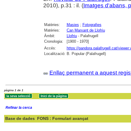
2010), p.31 : il. (
Imatges d'abans, pr
Matèries:
Masies
;
Fotografies
Matèries:
Can Marxant de Llofriu
Àmbit:
Llofriu
- Palafrugell
Cronologia:
[1900 - 1970]
Accés:
https://pandora.palafrugell.cat/view
Localització:
B. Popular (Palafrugell)
Enllaç permanent a aquest regis
pàgina 1 de 1
Refinar la cerca
Base de dades
FONS : Formulari avançat