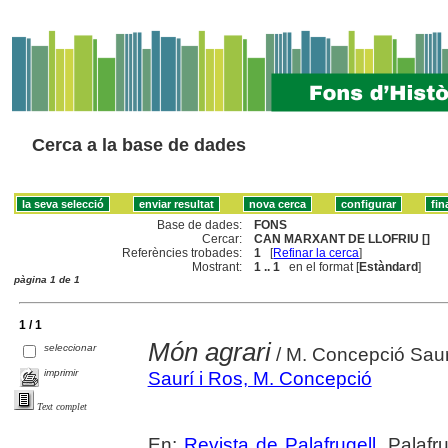
Cerca a la base de dades
Base de dades:
FONS
Cercar:
CAN MARXANT DE LLOFRIU []
Referències trobades:
1
[
Refinar la cerca
]
Mostrant:
1 .. 1
en el format [
Estàndard
]
pàgina 1 de 1
1 / 1
Món agrari
seleccionar
/ M. Concepció Saur
imprimir
Saurí i Ros, M. Concepció
Text complet
En:
Revista de Palafrugell
. Palafr