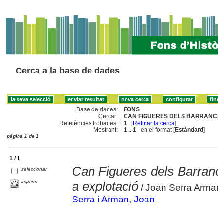
Cerca a la base de dades
Base de dades:
FONS
Cercar:
CAN FIGUERES DELS BARRANCS
Referències trobades:
1
[
Refinar la cerca
]
Mostrant:
1 .. 1
en el format [
Estàndard
]
pàgina 1 de 1
1 / 1
Can Figueres dels Barran
seleccionar
imprimir
a explotació
/ Joan Serra Arman
Serra i Arman, Joan