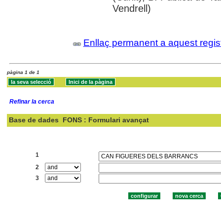
Vendrell)
Enllaç permanent a aquest regis
pàgina 1 de 1
Refinar la cerca
Base de dades
FONS : Formulari avançat
Cercar:
1
2
3