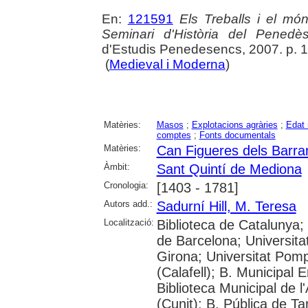
En:
121591
Els Treballs i el món
Seminari d'Història del Penedè
d'Estudis Penedesencs, 2007. p. 
(
Medieval i Moderna
)
Matèries:
Masos
;
Explotacions agràries
;
Edat
comptes
;
Fonts documentals
Matèries:
Can Figueres dels Barra
Àmbit:
Sant Quintí de Mediona
Cronologia:
[1403 - 1781]
Autors add.:
Sadurní Hill, M. Teresa
Localització:
Biblioteca de Catalunya;
de Barcelona; Universitat 
Girona; Universitat Pom
(Calafell); B. Municipal
Biblioteca Municipal de 
(Cunit); B. Pública de Ta