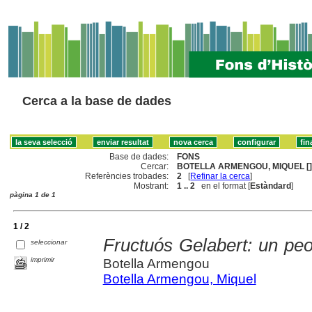
Cerca a la base de dades
Base de dades:
FONS
Cercar:
BOTELLA ARMENGOU, MIQUEL [
Referències trobades:
2
[
Refinar la cerca
]
Mostrant:
1 .. 2
en el format [
Estàndard
]
pàgina 1 de 1
1 / 2
Fructuós Gelabert: un pe
seleccionar
imprimir
Botella Armengou
Botella Armengou, Miquel