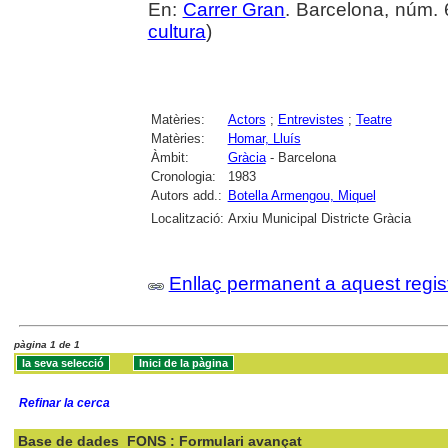
En:
Carrer Gran
. Barcelona, núm. 6
cultura
)
Matèries:
Actors
;
Entrevistes
;
Teatre
Matèries:
Homar, Lluís
Àmbit:
Gràcia
- Barcelona
Cronologia:
1983
Autors add.:
Botella Armengou, Miquel
Localització:
Arxiu Municipal Districte Gràcia
Enllaç permanent a aquest regis
pàgina 1 de 1
Refinar la cerca
Base de dades
FONS : Formulari avançat