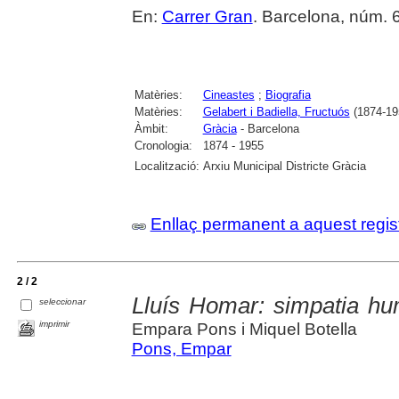
En:
Carrer Gran
. Barcelona, núm. 6
Matèries:
Cineastes
;
Biografia
Matèries:
Gelabert i Badiella, Fructuós
(1874-19
Àmbit:
Gràcia
- Barcelona
Cronologia:
1874 - 1955
Localització:
Arxiu Municipal Districte Gràcia
Enllaç permanent a aquest regis
2 / 2
Lluís Homar: simpatia hu
seleccionar
imprimir
Empara Pons i Miquel Botella
Pons, Empar