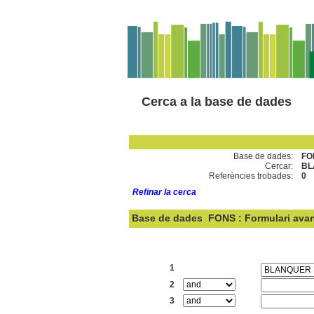
Cerca a la base de dades
Base de dades:
FO
Cercar:
BL
Referències trobades:
0
Refinar la cerca
Base de dades
FONS : Formulari ava
Cercar:
1
2
3