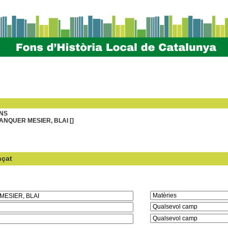
NS
ANQUER MESIER, BLAI []
nçat
en el camp: