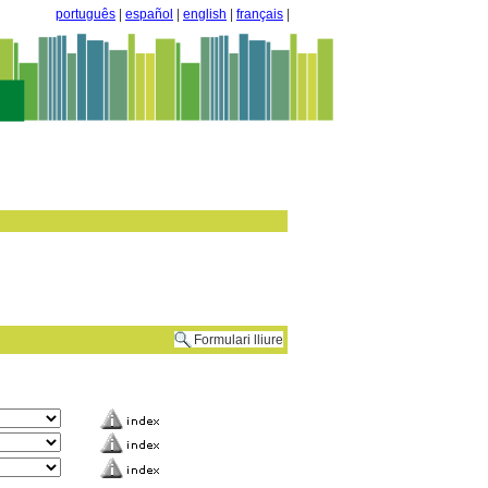
português
|
español
|
english
|
français
|
Formulari lliure