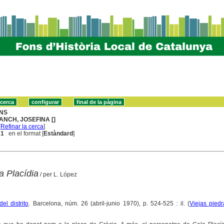
NS
ANCH, JOSEFINA []
[
Refinar la cerca
]
 1
en el format [
Estàndard
]
a Placídia
/ per L. López
del distrito
. Barcelona, núm. 26 (abril-junio 1970), p. 524-525 : il. (
Viejas piedr