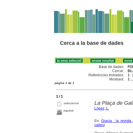
Cerca a la base de dades
Base de dades:
FO
Cercar:
BL
Referències trobades:
1
Mostrant:
1 ..
pàgina 1 de 1
1 / 1
La Plaça de Gal
seleccionar
López, L.
imprimir
En:
Gracia : la revista 
calles
)