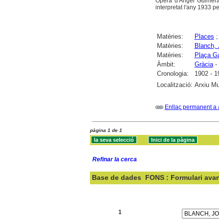
Opera d'Àngel Guimerà
interpretat l'any 1933 p
Matèries:
Places
Matèries:
Blanch, 
Matèries:
Plaça Ga
Àmbit:
Gràcia
-
Cronologia:
1902 - 1
Localització:
Arxiu Mu
Enllaç permanent a 
pàgina 1 de 1
Refinar la cerca
Base de dades
FONS : Formulari ava
Cercar:
1