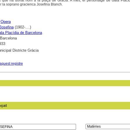
 que ha donat nom a la plaça de Gràcia. A més, el personatge de Gala Placíd
er la soprano gracienca Josefina Blanch.
;
Opera
Josefina
(1902-....)
la Placídia de Barcelona
 Barcelona
933
nicipal Districte Gràcia
aquest registre
nçat
en el camp: