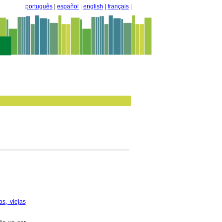
português
|
español
|
english
|
français
|
as, viejas