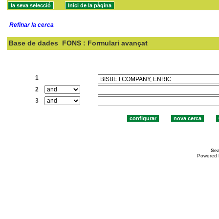
Refinar la cerca
Base de dades
FONS : Formulari avançat
Cercar:
1
2
3
Sea
Powered