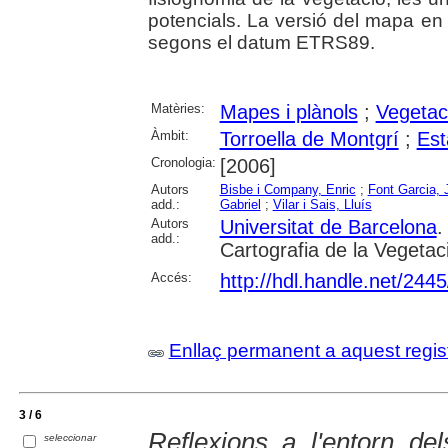
potencials. La versió del mapa en
segons el datum ETRS89.
Matèries:
Mapes i plànols
;
Vegetac
Àmbit:
Torroella de Montgrí
;
Esta
Cronologia:
[2006]
Autors
Bisbe i Company, Enric
;
Font Garcia, 
add.:
Gabriel
;
Vilar i Sais, Lluís
Autors
Universitat de Barcelona
.
add.:
Cartografia de la Vegetac
Accés:
http://hdl.handle.net/244
Enllaç permanent a aquest regis
3 / 6
Reflexions a l'entorn de
seleccionar