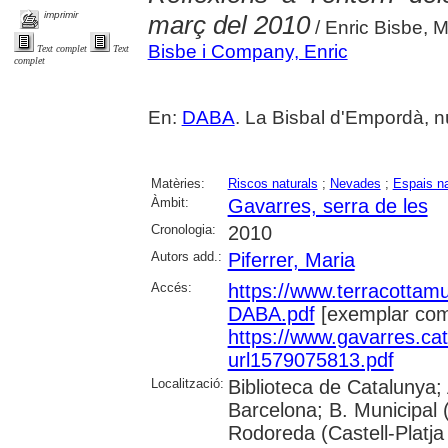
imprimir
març del 2010
/ Enric Bisbe, M
Bisbe i Company, Enric
Text complet
Text
complet
En:
DABA
. La Bisbal d'Empordà, nú
Matèries:
Riscos naturals
;
Nevades
;
Espais na
Àmbit:
Gavarres, serra de les
Cronologia:
2010
Autors add.:
Piferrer, Maria
Accés:
https://www.terracottamus
DABA.pdf
[exemplar com
https://www.gavarres.ca
url1579075813.pdf
Localització:
Biblioteca de Catalunya; 
Barcelona; B. Municipal 
Rodoreda (Castell-Platja