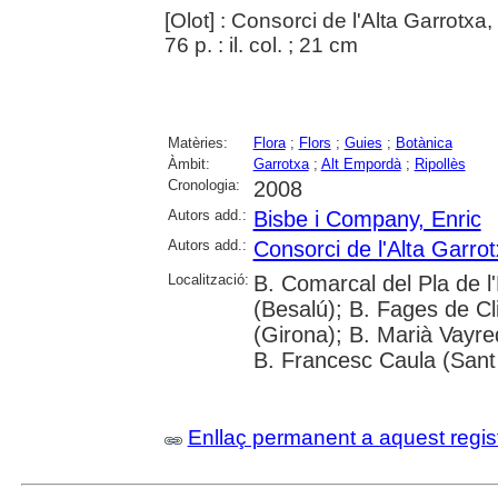
[Olot] : Consorci de l'Alta Garrotxa,
76 p. : il. col. ; 21 cm
Matèries:
Flora
;
Flors
;
Guies
;
Botànica
Àmbit:
Garrotxa
;
Alt Empordà
;
Ripollès
Cronologia:
2008
Autors add.:
Bisbe i Company, Enric
Autors add.:
Consorci de l'Alta Garro
Localització:
B. Comarcal del Pla de l
(Besalú); B. Fages de Cl
(Girona); B. Marià Vayre
B. Francesc Caula (Sant
Enllaç permanent a aquest regis