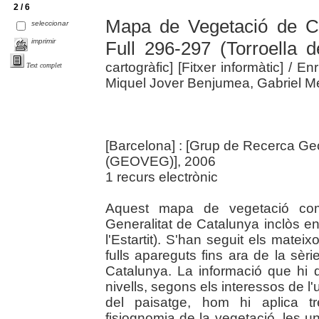
2 / 6
Mapa de Vegetació de C
seleccionar
imprimir
Full 296-297 (Torroella de
cartogràfic] [Fitxer informàtic]
/ En
Text complet
Miquel Jover Benjumea, Gabriel Me
[Barcelona] : [Grup de Recerca Geo
(GEOVEG)], 2006
1 recurs electrònic
Aquest mapa de vegetació compr
Generalitat de Catalunya inclòs en 
l'Estartit). S'han seguit els matei
fulls apareguts fins ara de la sè
Catalunya. La informació que hi 
nivells, segons els interessos de l'u
del paisatge, hom hi aplica tr
fisiognomia de la vegetació, les un