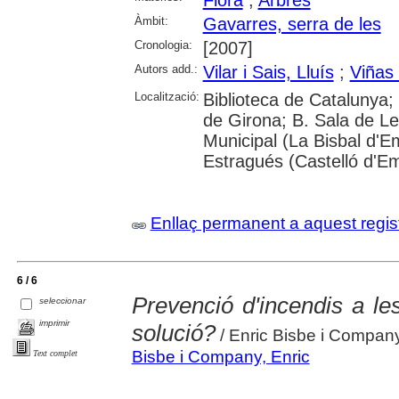
Flora
;
Arbres
Àmbit:
Gavarres, serra de les
Cronologia:
[2007]
Autors add.:
Vilar i Sais, Lluís
;
Viñas 
Localització:
Biblioteca de Catalunya; 
de Girona; B. Sala de Le
Municipal (La Bisbal d'
Estragués (Castelló d'E
Enllaç permanent a aquest regis
6 / 6
Prevenció d'incendis a le
seleccionar
imprimir
solució?
/ Enric Bisbe i Company
Bisbe i Company, Enric
Text complet