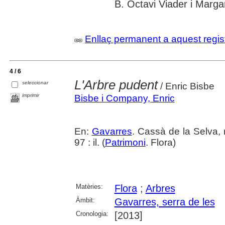
B. Octavi Viader i Margar
Enllaç permanent a aquest regis
4 / 6
L'Arbre pudent
seleccionar
/ Enric Bisbe
imprimir
Bisbe i Company, Enric
En:
Gavarres
. Cassà de la Selva, 
97 : il. (
Patrimoni
. Flora)
Matèries:
Flora
;
Arbres
Àmbit:
Gavarres, serra de les
Cronologia:
[2013]