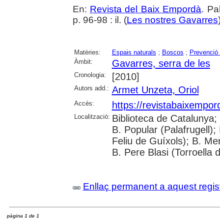
En:
Revista del Baix Empordà
. Pa
p. 96-98 : il. (
Les nostres Gavarres
Matèries:
Espais naturals
;
Boscos
;
Prevenció 
Àmbit:
Gavarres, serra de les
Cronologia:
[2010]
Autors add.:
Armet Unzeta, Oriol
Accés:
https://revistabaixempo
Localització:
Biblioteca de Catalunya;
B. Popular (Palafrugell);
Feliu de Guíxols); B. Me
B. Pere Blasi (Torroella 
Enllaç permanent a aquest regis
pàgina 1 de 1