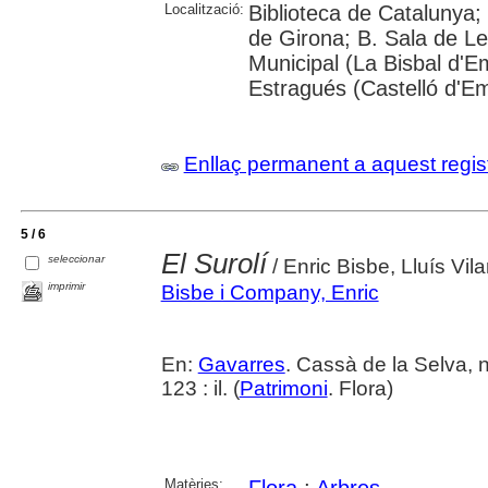
Localització:
Biblioteca de Catalunya; 
de Girona; B. Sala de Le
Municipal (La Bisbal d'
Estragués (Castelló d'E
Enllaç permanent a aquest regis
5 / 6
El Surolí
seleccionar
/ Enric Bisbe, Lluís Vila
imprimir
Bisbe i Company, Enric
En:
Gavarres
. Cassà de la Selva, 
123 : il. (
Patrimoni
. Flora)
Matèries: