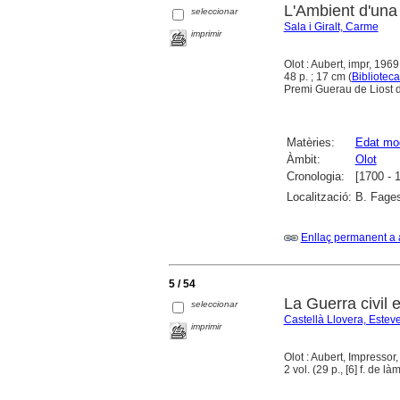
L'Ambient d'una c
seleccionar
Sala i Giralt, Carme
imprimir
Olot : Aubert, impr, 1969
48 p. ; 17 cm (
Biblioteca
Premi Guerau de Liost de
Matèries:
Edat mo
Àmbit:
Olot
Cronologia:
[1700 - 
Localització:
B. Fages
Enllaç permanent a 
5 / 54
La Guerra civil 
seleccionar
Castellà Llovera, Estev
imprimir
Olot : Aubert, Impressor
2 vol. (29 p., [6] f. de làm.