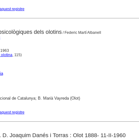
aquest registre
sicològiques dels olotins
/ Federic Martí Albanell
c
, 1963
 olotina
, 115)
ia
cional de Catalunya; B. Marià Vayreda (Olot)
aquest registre
 D. Joaquim Danés i Torras : Olot 1888- 11-II-1960