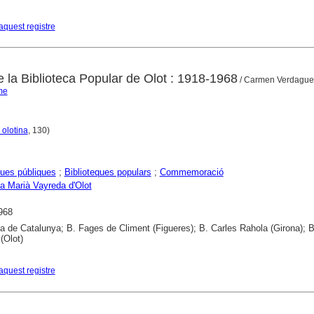
aquest registre
 la Biblioteca Popular de Olot : 1918-1968
/ Carmen Verdaguer 
me
 olotina
, 130)
ques públiques
;
Biblioteques populars
;
Commemoració
ca Marià Vayreda d'Olot
968
ca de Catalunya; B. Fages de Climent (Figueres); B. Carles Rahola (Girona); B
(Olot)
aquest registre