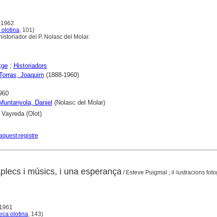
, 1962
 olotina
, 101)
istoriador del P. Nolasc del Molar.
tge
;
Historiadors
Torras, Joaquim
(1888-1960)
960
 Muntanyola, Daniel
(Nolasc del Molar)
 Vayreda (Olot)
aquest registre
aplecs i músics, i una esperança
/ Esteve Puigmal ; il·lustracions foto
 1961
teca olotina
, 143)