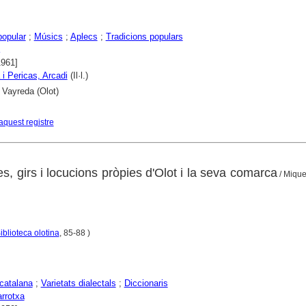
opular
;
Músics
;
Aplecs
;
Tradicions populars
1961]
 i Pericas, Arcadi
(Il·l.)
 Vayreda (Olot)
aquest registre
s, girs i locucions pròpies d'Olot i la seva comarca
/ Mique
iblioteca olotina
, 85-88 )
catalana
;
Varietats dialectals
;
Diccionaris
rrotxa