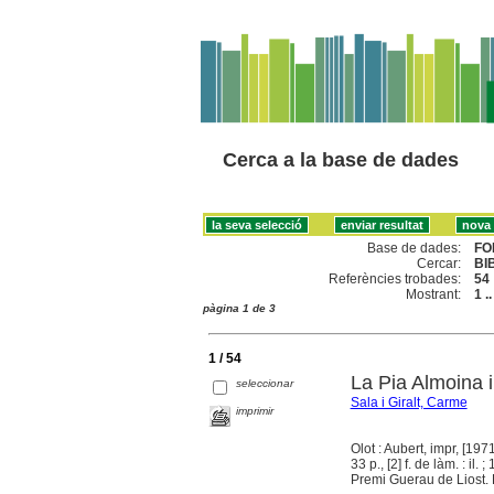
Cerca a la base de dades
Base de dades:
FO
Cercar:
BI
Referències trobades:
54
Mostrant:
1 .
pàgina 1 de 3
1 / 54
La Pia Almoina i
seleccionar
Sala i Giralt, Carme
imprimir
Olot : Aubert, impr, [1971
33 p., [2] f. de làm. : il. ;
Premi Guerau de Liost. 