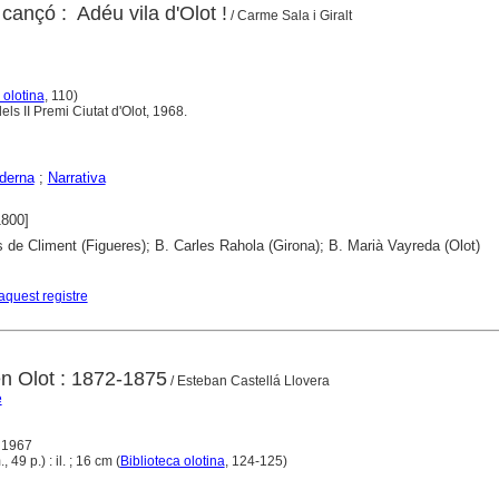
ançó : ­ Adéu vila d'Olot !
/ Carme Sala i Giralt
 olotina
, 110)
ls II Premi Ciutat d'Olot, 1968.
derna
;
Narrativa
1800]
 de Climent (Figueres); B. Carles Rahola (Girona); B. Marià Vayreda (Olot)
aquest registre
en Olot : 1872-1875
/ Esteban Castellá Llovera
e
, 1967
, 49 p.) : il. ; 16 cm (
Biblioteca olotina
, 124-125)