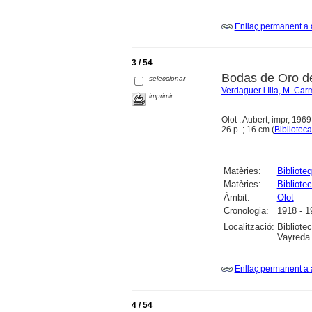
Enllaç permanent a 
3 / 54
Bodas de Oro de
seleccionar
Verdaguer i Illa, M. Car
imprimir
Olot : Aubert, impr, 1969
26 p. ; 16 cm (
Biblioteca
Matèries:
Bibliote
Matèries:
Bibliote
Àmbit:
Olot
Cronologia:
1918 - 1
Localització:
Bibliote
Vayreda 
Enllaç permanent a 
4 / 54