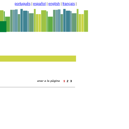
português
|
español
|
english
|
français
|
anar a la pàgina