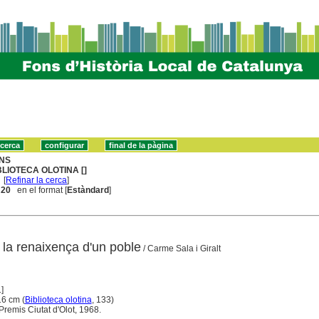
NS
BLIOTECA OLOTINA []
[
Refinar la cerca
]
. 20
en el format [
Estàndard
]
 la renaixença d'un poble
/ Carme Sala i Giralt
]
 16 cm (
Biblioteca olotina
, 133)
Premis Ciutat d'Olot, 1968.