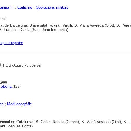
rlina III
;
Carlisme
;
Operacions militars
875
tat de Barcelona; Universitat Rovira i Virgili; B. Marià Vayreda (Olot); B. Pere
B. Francesc Caula (Sant Joan les Fonts)
aquest registre
tines
/ Agustí Puigcerver
 1966
 olotina
, 122)
ri
;
Medi geogràfic
cional de Catalunya; B. Carles Rahola (Girona); B. Marià Vayreda (Olot); B. 
ant Joan les Fonts)