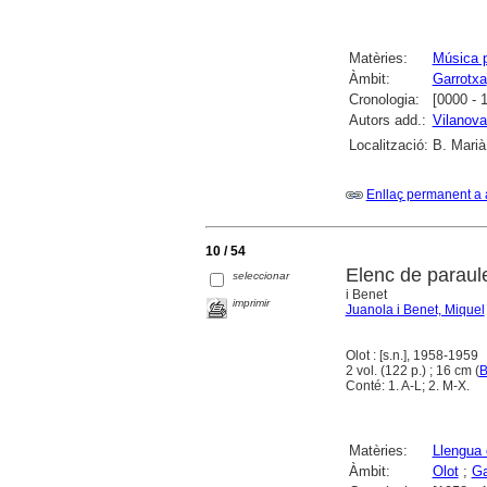
Matèries:
Música p
Àmbit:
Garrotxa
Cronologia:
[0000 - 
Autors add.:
Vilanova
Localització:
B. Marià
Enllaç permanent a 
10 / 54
Elenc de paraule
seleccionar
i Benet
imprimir
Juanola i Benet, Miquel
Olot : [s.n.], 1958-1959
2 vol. (122 p.) ; 16 cm (
B
Conté: 1. A-L; 2. M-X.
Matèries:
Llengua 
Àmbit:
Olot
;
Ga