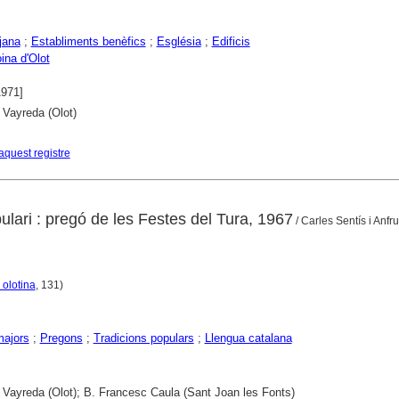
jana
;
Establiments benèfics
;
Església
;
Edificis
ina d'Olot
1971]
 Vayreda (Olot)
aquest registre
lari : pregó de les Festes del Tura, 1967
/ Carles Sentís i Anfr
 olotina
, 131)
majors
;
Pregons
;
Tradicions populars
;
Llengua catalana
 Vayreda (Olot); B. Francesc Caula (Sant Joan les Fonts)