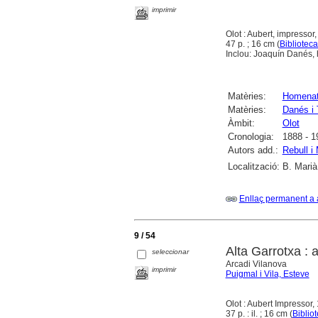
imprimir
Olot : Aubert, impressor
47 p. ; 16 cm (
Biblioteca
Inclou: Joaquín Danés, h
Matèries:
Homena
Matèries:
Danés i 
Àmbit:
Olot
Cronologia:
1888 - 1
Autors add.:
Rebull i
Localització:
B. Marià
Enllaç permanent a 
9 / 54
Alta Garrotxa : 
seleccionar
Arcadi Vilanova
imprimir
Puigmal i Vila, Esteve
Olot : Aubert Impressor,
37 p. : il. ; 16 cm (
Biblio