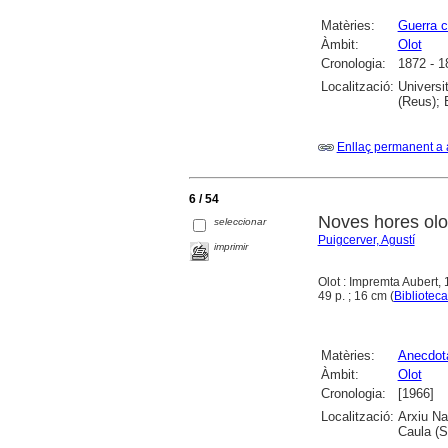
Matèries:
Guerra ca
Àmbit:
Olot
Cronologia:
1872 - 1
Localització:
Universi
(Reus); 
Enllaç permanent a 
6 / 54
Noves hores olo
seleccionar
Puigcerver, Agustí
imprimir
Olot : Impremta Aubert,
49 p. ; 16 cm (
Biblioteca
Matèries:
Anecdota
Àmbit:
Olot
Cronologia:
[1966]
Localització:
Arxiu Na
Caula (S