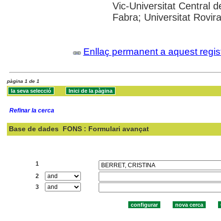
Vic-Universitat Central 
Fabra; Universitat Rovira i
Enllaç permanent a aquest regis
pàgina 1 de 1
Refinar la cerca
Base de dades
FONS : Formulari avançat
Cercar:
1
2
3