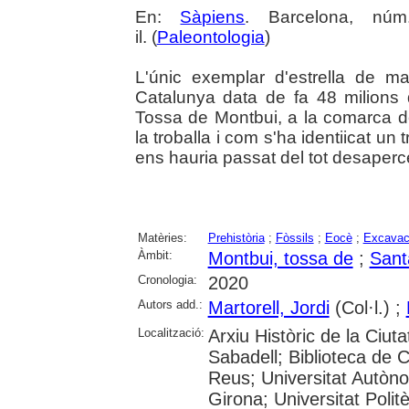
En:
Sàpiens
. Barcelona, nú
il. (
Paleontologia
)
L'únic exemplar d'estrella de m
Catalunya data de fa 48 milions 
Tossa de Montbui, a la comarca d
la troballa i com s'ha identiicat un 
ens hauria passat del tot desaperc
Matèries:
Prehistòria
;
Fòssils
;
Eocè
;
Excavac
Àmbit:
Montbui, tossa de
;
Sant
Cronologia:
2020
Autors add.:
Martorell, Jordi
(Col·l.) ;
Localització:
Arxiu Històric de la Ciut
Sabadell; Biblioteca de 
Reus; Universitat Autòno
Girona; Universitat Polit