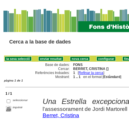
Cerca a la base de dades
Base de dades:
FONS
Cercar:
BERRET, CRISTINA []
Referències trobades:
1
[
Refinar la cerca
]
Mostrant:
1 .. 1
en el format [
Estàndard
]
pàgina 1 de 1
1 / 1
Una Estrella excepciona
seleccionar
imprimir
l'assessorament de Jordi Martorel
Berret, Cristina