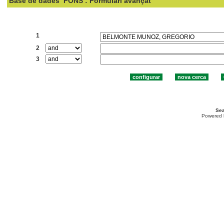
Base de dades
FONS : Formulari avançat
Cercar:
1
2
3
Sea
Powered