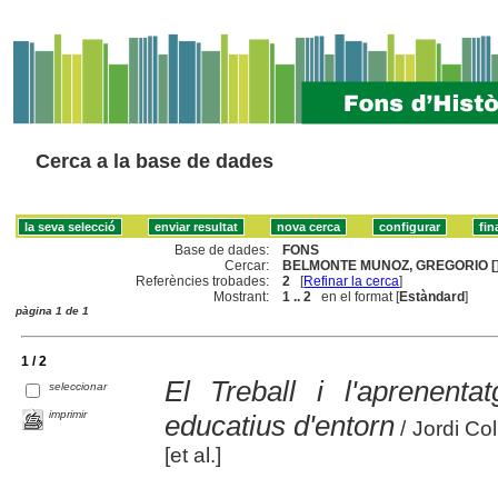
Cerca a la base de dades
Base de dades:
FONS
Cercar:
BELMONTE MUNOZ, GREGORIO [
Referències trobades:
2
[
Refinar la cerca
]
Mostrant:
1 .. 2
en el format [
Estàndard
]
pàgina 1 de 1
1 / 2
El Treball i l'aprenent
seleccionar
imprimir
educatius d'entorn
/ Jordi Co
[et al.]