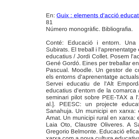
En:
Guix : elements d'acció educat
81
Número monogràfic. Bibliografia.
Conté: Educació i entorn. Una
Subirats. El treball i l'aprenentat
educatius / Jordi Collet. Posem l'a
Gené Gordó. Eines per treballar en
Pascual. Moodle. Un gestor de co
els entorns d'aprenentatge actual
Servei educatiu de l'Alt Empor
educatius d'entorn de la comarca / P
seminari pilot sobre PEE-TAX a l'
al.]. PEESC: un projecte educa
Sanahuja. Un municipi en xarxa: e
Amat. Un municipi rural en xarxa: 
Laia Oto, Claustre Oliveres. A 
Gregorio Belmonte. Educació eficaç 
xarxa com a nova cultura educativa 