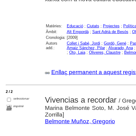
Matèries:
Educació
;
Ciutats
;
Projectes
;
Polític
Àmbit:
Alt Empordà
;
Sant Adrià de Besós
;
Ol
Cronologia:
[2009]
Autors
Collet i Sabé, Jordi
;
Gordó, Gené
;
Pas
add.:
Arnaiz Sánchez, Pilar
;
Alvarado, Ana
;
Oto, Laia
;
Oliveres, Claustre
;
Belmon
Enllaç permanent a aquest regis
2 / 2
Vivencias a recordar
seleccionar
/ Greg
imprimir
Marina Belmonte Soto, M. José Val
Zorrilla]
Belmonte Muñoz, Gregorio