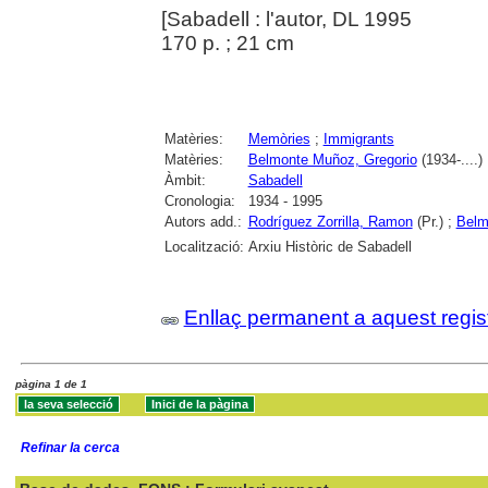
[Sabadell : l'autor, DL 1995
170 p. ; 21 cm
Matèries:
Memòries
;
Immigrants
Matèries:
Belmonte Muñoz, Gregorio
(1934-....)
Àmbit:
Sabadell
Cronologia:
1934 - 1995
Autors add.:
Rodríguez Zorrilla, Ramon
(Pr.) ;
Belm
Localització:
Arxiu Històric de Sabadell
Enllaç permanent a aquest regis
pàgina 1 de 1
Refinar la cerca