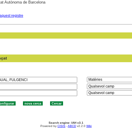
tat Autònoma de Barcelona
aquest registre
nçat
en el camp:
Search engine: IAH v3.1
Powered by
CISIS
-
ABCD
v2.2.0
Wiki