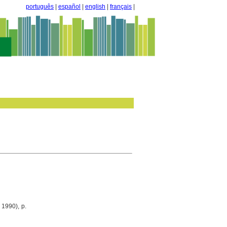
português
|
español
|
english
|
français
|
l 1990), p.