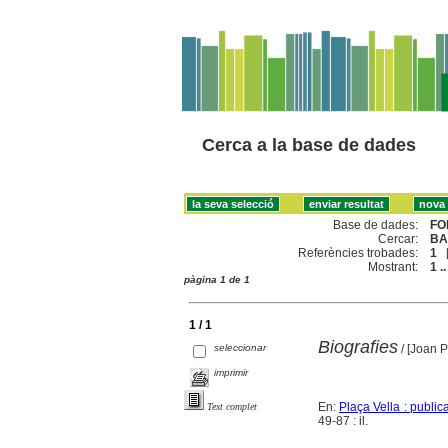
Cerca a la base de dades
Base de dades:
FO
Cercar:
BA
Referències trobades:
1
Mostrant:
1 ..
pàgina 1 de 1
1 / 1
Biografies
seleccionar
/ [Joan P
imprimir
En:
Plaça Vella : publica
Text complet
49-87 : il.