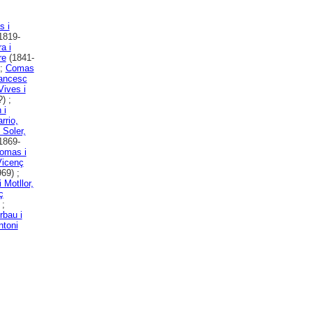
 i
1819-
a i
re
(1841-
 ;
Comas
rancesc
Vives i
) ;
 i
rrio,
 Soler,
1869-
omas i
Vicenç
69) ;
 Motllor,
ç
 ;
rbau i
ntoni