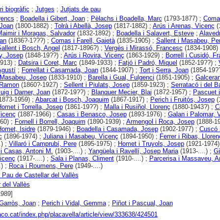
i biogràfic
;
Jutges
;
Jutjats de pau
rencs
;
Boadella i Gibert, Joan
;
Pèlachs i Boadella, Marc
(1793-1877) ;
Comas
Joan
(1800-1882) ;
Tolrà i Abellà, Josep
(1817-1882) ;
Arús i Arenas, Vicenç
(
aimir i Moragas, Salvador
(1832-1892) ;
Boadella i Salavert, Esteve
;
Alavedr
an
(1836?-1???) ;
Comas i Farell, Gaietà
(1835-1905) ;
Sallent i Masabeu, Pe
allent i Bosch, Angel
(1817-1896?) ;
Vergès i Mirassó, Francesc
(1834-1908)
y, Josep
(1848-19??) ;
Arús i Rovira, Vicenç
(1863-1929) ;
Borrell i Cusidó, F
913) ;
Datsira i Coret, Marc
(1849-1933) ;
Fatjó i Padró, Miquel
(1852-19??) ;
Agustí
;
Forrellat i Casamada, Joan
(1844-1907) ;
Tort i Serra, Joan
(1854-19??
 Masabeu, Josep
(1833-1910) ;
Barella i Gual, Fulgenci
(1851-1905) ;
Galceran
, Ramon
(1860?-1927) ;
Sellent i Piulats, Josep
(1859-1923) ;
Serratacó i del Ba
uig i Darner, Joan
(1872-19??) ;
Blanquer Mecier, Blai
(1872-1957) ;
Pascuet i
1873-1959) ;
Abarcat i Bosch, Joaquim
(1867-1917) ;
Perich i Fruitós, Josep
(
omet i Torrella, Josep
(1861-19??) ;
Malla i Rusiñol, Llorenç
(1880-1943?) ;
C
Vicenç
(1887-1966) ;
Casas i Benasco, Josep
(1893-1976) ;
Galan i Palomar, 
60) ;
Fornell i Borrell, Joaquim
(1890-1939) ;
Armengol i Roca, Josep
(1888-19
Homet, Isidre
(1879-1946) ;
Boadella i Casamada, Josep
(1902-1977) ;
Cuscó i
c
(1896-1974) ;
Juliana i Masabeu, Vicenç
(1894-1950) ;
Ferrer i Ribas, Lloren
.) ;
Villaró i Camprubí, Pere
(1895-1975) ;
Homet i Truyols, Josep
(1921-1974)
 i Casas, Antoni M.
(1903-....) ;
Yangüela i Ravellí, Josep Maria
(1913-....) ;
Gi
icenç
(1917-....) ;
Sala i Planas, Climent
(1910-....) ;
Parcerisa i Massaveu, A
.) ;
Roca i Roumens, Pere
(1949-....)
e Pau de Castellar del Vallès
 del Vallès
1989]
 Garròs, Joan
;
Perich i Vidal, Gemma
;
Piñot i Pascual, Joan
raco.cat/index.php/placavella/article/view/333638/424501