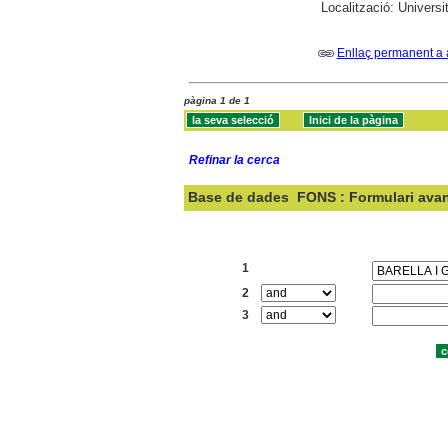
Localització:
Universi
Enllaç permanent a 
pàgina 1 de 1
Refinar la cerca
Base de dades
FONS : Formulari ava
Cercar:
1
2
3