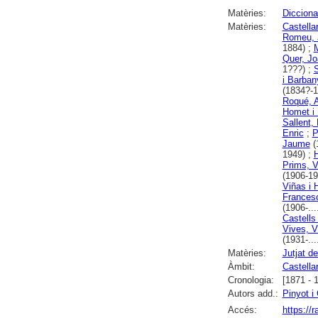
Matèries:
Diccionar
Matèries:
Castella
Romeu, 
1884) ;
M
Quer, Jo
1???) ;
S
i Barban
(1834?-1
Roqué, 
Homet i
Sallent
Enric
;
P
Jaume
(
1949) ;
H
Prims, 
(1906-19
Viñas i 
Frances
(1906-...
Castells
Vives, V
(1931-...
Matèries:
Jutjat d
Àmbit:
Castellar
Cronologia:
[1871 - 
Autors add.:
Pinyot i
Accés:
https://