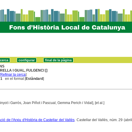
NS
RELLA I GUAL, FULGENCI []
[
Refinar la cerca
]
 1
en el format [
Estàndard
]
inyot i Garròs, Joan Piñot i Pascual, Gemma Perich i Vidal], [et al.]
ció de l'Arxiu d'Història de Castellar del Vallès
. Castellar del Vallès, núm. 29 (abri