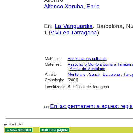
Alfonso Xaruba, Enric
En:
La Vanguardia
. Barcelona, N
1 (
Vivir en Tarragona
)
Matèries:
Associacions culturals
Matèries:
Associació Montblanquins a Tarragon
;
Amics de Montblanc
Àmbit:
Montblanc
;
Sarral
;
Barcelona
;
Tarra
Cronologia:
[2001]
Localització:
B. Pública de Tarragona
Enllaç permanent a aquest regis
pàgina 1 de 1