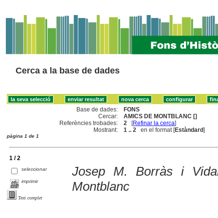
Cerca a la base de dades
Base de dades:
FONS
Cercar:
AMICS DE MONTBLANC []
Referències trobades:
2
[
Refinar la cerca
]
Mostrant:
1 .. 2
en el format [
Estàndard
]
pàgina 1 de 1
1 / 2
Josep M. Borràs i Vida
seleccionar
imprimir
Montblanc
Text complet