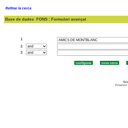
Refinar la cerca
Base de dades
FONS : Formulari avançat
Cercar:
1
2
3
Sea
Powered