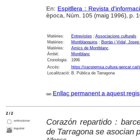
En:
Espitllera : Revista d'informa
època, Núm. 105 (maig 1996), p. 16-
Matèries:
Entrevistes
;
Associacions culturals
Matèries:
Montblanquins
;
Borràs i Vidal, Josep
Matèries:
Amics de Montblanc
Àmbit:
Montblanc
Cronologia:
1996
Accés:
https://xacpremsa.cultura.gencat.ca
Localització:
B. Pública de Tarragona
Enllaç permanent a aquest regis
2 / 2
Corazón repartido : barc
seleccionar
imprimir
de Tarragona se asocian p
Alfonso