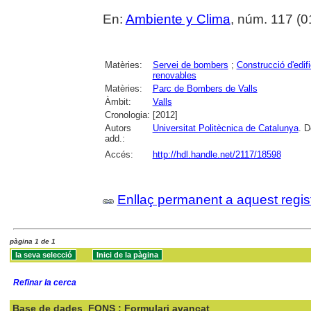
En:
Ambiente y Clima
, núm. 117 (0
Matèries:
Servei de bombers
;
Construcció d'edifi
renovables
Matèries:
Parc de Bombers de Valls
Àmbit:
Valls
Cronologia:
[2012]
Autors
Universitat Politècnica de Catalunya
. D
add.:
Accés:
http://hdl.handle.net/2117/18598
Enllaç permanent a aquest regis
pàgina 1 de 1
Refinar la cerca
Base de dades
FONS : Formulari avançat