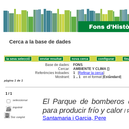
Cerca a la base de dades
Base de dades:
FONS
Cercar:
AMBIENTE Y CLIMA []
Referències trobades:
1
[
Refinar la cerca
]
Mostrant:
1 .. 1
en el format [
Estàndard
]
pàgina 1 de 1
1 / 1
El Parque de bomberos de
seleccionar
imprimir
para producir frío y calor
/ 
Santamaria i Garcia, Pere
Text complet