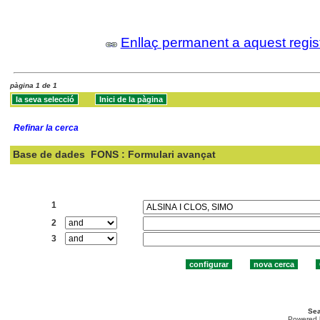
Enllaç permanent a aquest regis
pàgina 1 de 1
Refinar la cerca
Base de dades
FONS : Formulari avançat
Cercar:
1
2
3
Sea
Powered