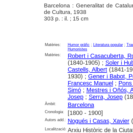
Barcelona : Generalitat de Catal
de Cultura, 1938
303 p. : il. ; 15 cm
Matèries:
Humor gràfic
;
Literatura popular
;
Tra
Humoristes
Matèries:
Robert i Casacuberta, R
(1840-1905) ;
Soler i Hu
Castells, Albert
(1841-19
1930) ;
Gener i Babot, 
Francesc Manuel
;
Pons 
Simó
;
Mestres i Oñós, A
Josep
;
Serra, Josep
(18
Àmbit:
Barcelona
Cronologia:
[1800 - 1900]
Autors add.:
Nogués i Casas, Xavier
(
Localització:
Arxiu Històric de la Ciut