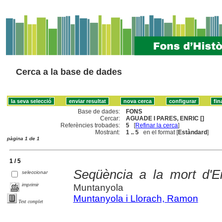
Cerca a la base de dades
Base de dades:
FONS
Cercar:
AGUADE I PARES, ENRIC []
Referències trobades:
5
[
Refinar la cerca
]
Mostrant:
1 .. 5
en el format [
Estàndard
]
pàgina 1 de 1
1 / 5
Seqüència a la mort d'E
seleccionar
imprimir
Muntanyola
Muntanyola i Llorach, Ramon
Text complet