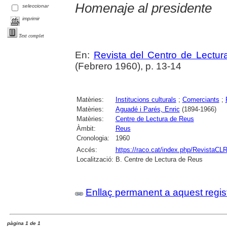
Homenaje al presidente
seleccionar
imprimir
Text complet
En:
Revista del Centro de Lectu
(Febrero 1960), p. 13-14
Matèries:
Institucions culturals
;
Comerciants
;
Matèries:
Aguadé i Parés, Enric
(1894-1966)
Matèries:
Centre de Lectura de Reus
Àmbit:
Reus
Cronologia:
1960
Accés:
https://raco.cat/index.php/RevistaCLR
Localització:
B. Centre de Lectura de Reus
Enllaç permanent a aquest regis
pàgina 1 de 1