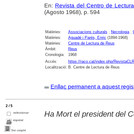
En:
Revista del Centro de Lectur
(Agosto 1968), p. 594
Matèries:
Associacions culturals
;
Necrologia
;
Matèries:
Aguadé i Parés, Enric
(1894-1968)
Matèries:
Centre de Lectura de Reus
Àmbit:
Reus
Cronologia:
1968
Accés:
https://raco.cat/index.php/RevistaCLR
Localització:
B. Centre de Lectura de Reus
Enllaç permanent a aquest regis
2 / 5
Ha Mort el president del C
seleccionar
imprimir
Text complet