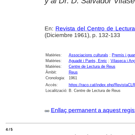
y al Dr. D. Salvador Vilas
En:
Revista del Centro de Lectur
(Diciembre 1961), p. 132-133
Matèries:
Associacions culturals
;
Premis i gua
Matèries:
Aguadé i Parés, Enric
;
Vilaseca i An
Matèries:
Centre de Lectura de Reus
Àmbit:
Reus
Cronologia:
1961
Accés:
https://raco.cat/index.php/RevistaCLR
Localització:
B. Centre de Lectura de Reus
Enllaç permanent a aquest regis
4 / 5