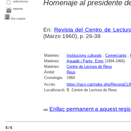
Homenaje al presidente d
seleccionar
imprimir
Text complet
En:
Revista del Centro de Lectu
(Marzo 1960), p. 26-39
Matèries:
Institucions culturals
;
Comerciants
;
Matèries:
Aguadé i Parés, Enric
(1894-1966)
Matèries:
Centre de Lectura de Reus
Àmbit:
Reus
Cronologia:
1960
Accés:
https://raco.cat/index.php/RevistaCLR
Localització:
B. Centre de Lectura de Reus
Enllaç permanent a aquest regis
5 / 5