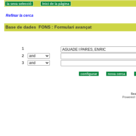
Refinar la cerca
Base de dades
FONS : Formulari avançat
Cercar:
1
2
3
Sea
Powered