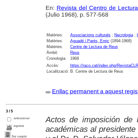
En:
Revista del Centro de Lectur
(Julio 1968), p. 577-568
Matèries:
Associacions culturals
;
Necrologia
;
Matèries:
Aguadé i Parés, Enric
(1894-1968)
Matèries:
Centre de Lectura de Reus
Àmbit:
Reus
Cronologia:
1968
Accés:
https://raco.cat/index.php/RevistaCLR
Localització:
B. Centre de Lectura de Reus
Enllaç permanent a aquest regis
3 / 5
Actos de imposición de 
seleccionar
imprimir
académicas al presidente
Text complet