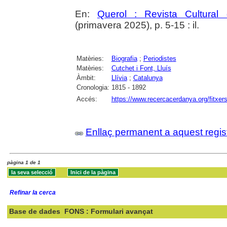
En:
Querol : Revista Cultural
(primavera 2025), p. 5-15 : il.
Matèries:
Biografia
;
Periodistes
Matèries:
Cutchet i Font, Lluís
Àmbit:
Llívia
;
Catalunya
Cronologia:
1815 - 1892
Accés:
https://www.recercacerdanya.org/fitxers
Enllaç permanent a aquest regis
pàgina 1 de 1
Refinar la cerca
Base de dades
FONS : Formulari avançat