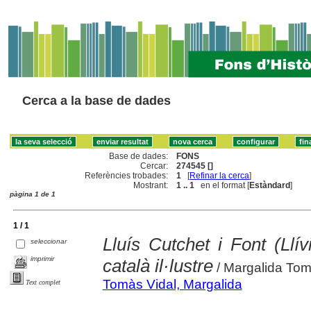
Cerca a la base de dades
Base de dades:
FONS
Cercar:
274545 []
Referències trobades:
1
[
Refinar la cerca
]
Mostrant:
1 .. 1
en el format [
Estàndard
]
pàgina 1 de 1
1 / 1
Lluís Cutchet i Font (Llí
seleccionar
imprimir
català il·lustre
/ Margalida To
Tomàs Vidal, Margalida
Text complet