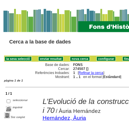
Cerca a la base de dades
Base de dades:
FONS
Cercar:
274507 []
Referències trobades:
1
[
Refinar la cerca
]
Mostrant:
1 .. 1
en el format [
Estàndard
]
pàgina 1 de 1
1 / 1
L'Evolució de la construcc
seleccionar
imprimir
i 70
/ Àuria Hernández
Hernández, Àuria
Text complet