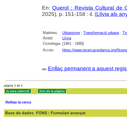
En:
Querol : Revista Cultural de
2025), p. 151-158 : il. (
Llívia als an
Matèries:
Urbanisme
;
Transformació urbana
;
Tr
Àmbit:
Llívia
Cronologia:
[1961 - 1980]
Accés:
https://www.recercacerdanya.org/fitxers
Enllaç permanent a aquest regis
pàgina 1 de 1
Refinar la cerca
Base de dades
FONS : Formulari avançat
Cercar: