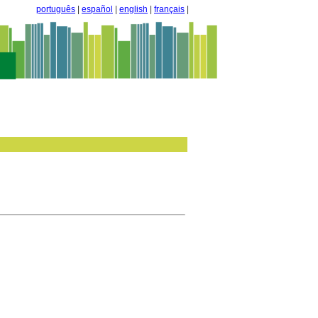
português
|
español
|
english
|
français
|