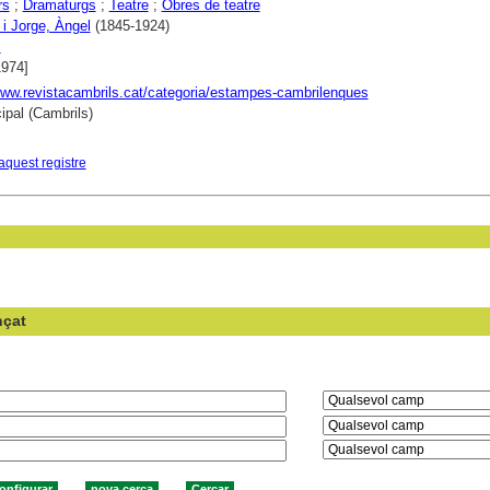
rs
;
Dramaturgs
;
Teatre
;
Obres de teatre
i Jorge, Àngel
(1845-1924)
s
1974]
www.revistacambrils.cat/categoria/estampes-cambrilenques
ipal (Cambrils)
aquest registre
nçat
en el camp: