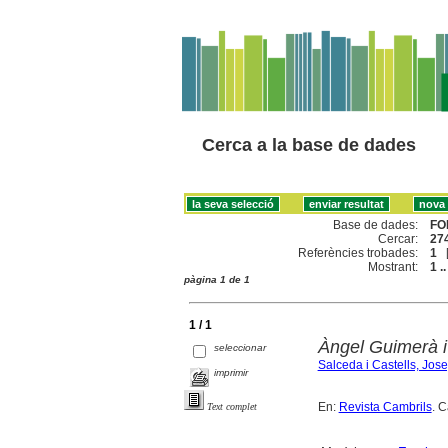
Cerca a la base de dades
Base de dades:
FO
Cercar:
274
Referències trobades:
1
Mostrant:
1 ..
pàgina 1 de 1
1 / 1
Àngel Guimerà i 
seleccionar
Salceda i Castells, Jos
imprimir
En:
Revista Cambrils
. C
Text complet