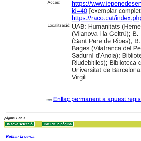
Accés:
https://www.iepenedese
id=40
[exemplar complet
https://raco.cat/index.p
Localització:
UAB: Humanitats (Hemero
(Vilanova i la Geltrú); B
(Sant Pere de Ribes); B.
Bages (Vilafranca del P
Sadurní d'Anoia); Biblio
Riudebitlles); Bibliotec
Universitat de Barcelona
Virgili
Enllaç permanent a aquest regis
pàgina 1 de 1
Refinar la cerca