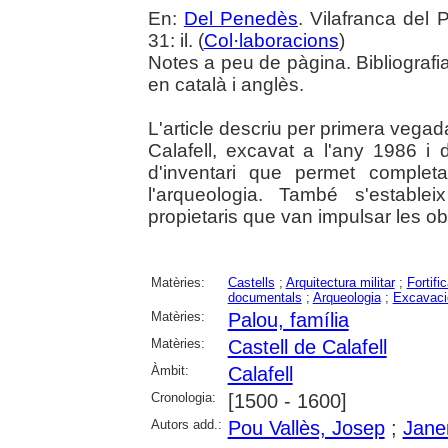
En:
Del Penedès
. Vilafranca del
31: il. (
Col·laboracions
)
Notes a peu de pàgina. Bibliograf
en català i anglès.
L'article descriu per primera vegada
Calafell, excavat a l'any 1986 i 
d'inventari que permet complet
l'arqueologia. També s'estableix
propietaris que van impulsar les obr
Matèries:
Castells
;
Arquitectura militar
;
Fortifi
documentals
;
Arqueologia
;
Excavaci
Matèries:
Palou, família
Matèries:
Castell de Calafell
Àmbit:
Calafell
Cronologia:
[1500 - 1600]
Autors add.:
Pou Vallès, Josep
;
Jane