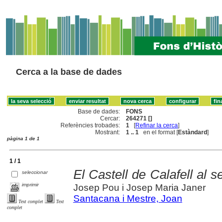
Cerca a la base de dades
Base de dades:
FONS
Cercar:
264271 []
Referències trobades:
1
[
Refinar la cerca
]
Mostrant:
1 .. 1
en el format [
Estàndard
]
pàgina 1 de 1
1 / 1
El Castell de Calafell al s
seleccionar
imprimir
Josep Pou i Josep Maria Janer
Santacana i Mestre, Joan
Text complet
Text
complet