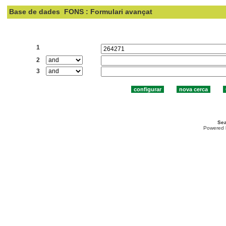
Base de dades
FONS : Formulari avançat
Cercar:
1
2
3
Sea
Powered