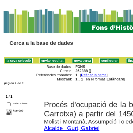
Cerca a la base de dades
Base de dades:
FONS
Cercar:
262388 []
Referències trobades:
1
[
Refinar la cerca
]
Mostrant:
1 .. 1
en el format [
Estàndard
]
pàgina 1 de 1
1 / 1
Procés d'ocupació de la b
seleccionar
imprimir
Garrotxa) a partir del 145
Molist i Montañà, Assumpció Toled
Alcalde i Gurt, Gabriel