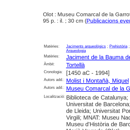
Olot : Museu Comarcal de la Garro
95 p. : il. ; 30 cm (
Publicacions even
Matèries:
Jaciments arqueològics
;
Prehistòria
Arqueologia
Matèries:
Jaciment de la Bauma de
Àmbit:
Tortellà
Cronologia:
[1450 aC - 1994]
Autors add.:
Molist i Montañà, Miquel
Autors add.:
Museu Comarcal de la G
Localització:
Biblioteca de Catalunya;
Universitat de Barcelona;
de Lleida; Universitat P
Virgili; MNAT: Museu Nac
Museu d'Història de Barc