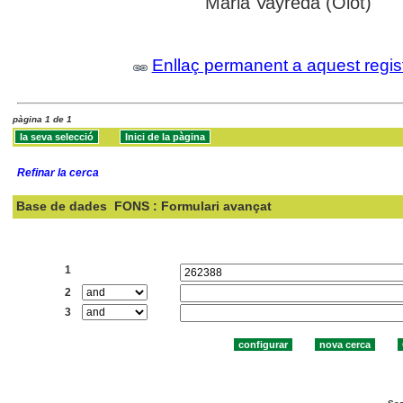
Marià Vayreda (Olot)
Enllaç permanent a aquest regis
pàgina 1 de 1
Refinar la cerca
Base de dades
FONS : Formulari avançat
Cercar:
1
2
3