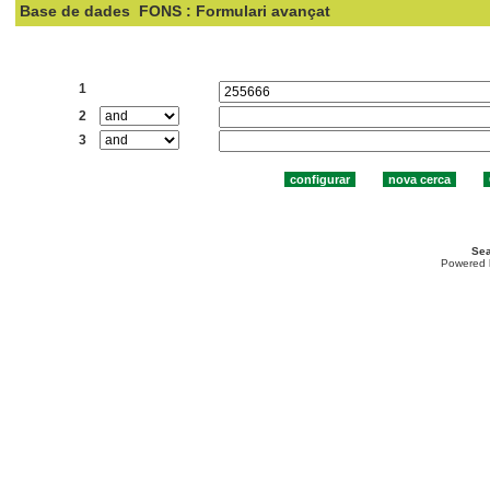
Base de dades
FONS : Formulari avançat
Cercar:
1
2
3
Sea
Powered