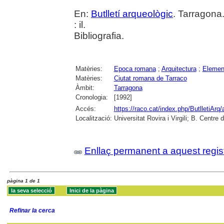
En:
Butlletí arqueològic
. Tarragona
: il.
Bibliografia.
Matèries:
Epoca romana
;
Arquitectura
;
Element
Matèries:
Ciutat romana de Tarraco
Àmbit:
Tarragona
Cronologia:
[1992]
Accés:
https://raco.cat/index.php/ButlletiArq/
Localització:
Universitat Rovira i Virgili; B. Centr
Enllaç permanent a aquest regis
pàgina 1 de 1
Refinar la cerca