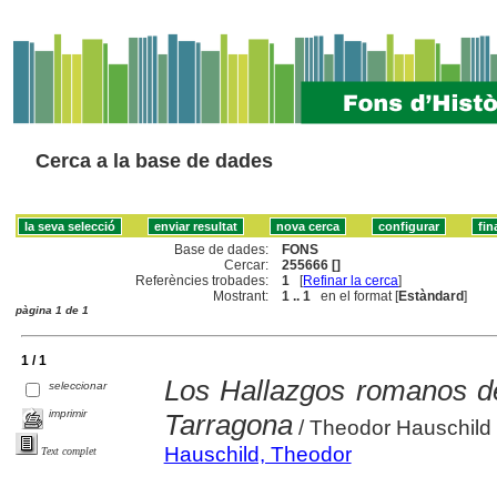
Cerca a la base de dades
Base de dades:
FONS
Cercar:
255666 []
Referències trobades:
1
[
Refinar la cerca
]
Mostrant:
1 .. 1
en el format [
Estàndard
]
pàgina 1 de 1
1 / 1
Los Hallazgos romanos de
seleccionar
imprimir
Tarragona
/ Theodor Hauschild
Hauschild, Theodor
Text complet