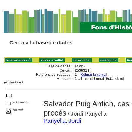
Cerca a la base de dades
Base de dades:
FONS
Cercar:
253631 []
Referències trobades:
1
[
Refinar la cerca
]
Mostrant:
1 .. 1
en el format [
Estàndard
]
pàgina 1 de 1
1 / 1
Salvador Puig Antich, cas ob
seleccionar
imprimir
procés
/ Jordi Panyella
Panyella, Jordi