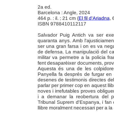
2a ed.
Barcelona : Angle, 2024
464 p. : il. ; 21 cm (
El fil d'Ariadna
, 
ISBN 9788410112117
Salvador Puig Antich va ser ex
quaranta anys. Amb l'ajusticiamen
ser una gran farsa i on es va neg
de defensa. La manipulació del cas 
militar va permetre a la policia fr
fent desaparèixer documents, prov
Aquesta és una de les colpidores
Panyella fa després de furgar en e
desenes de testimonis directes del
parlar per primer cop en aquest lli
noves i irrefutables proves obliguen
i a demanar la reobertura del 
Tribunal Suprem d'Espanya, i fan 
llibre moralment necessari per a la