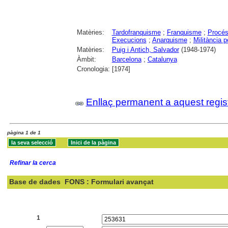
Matèries:
Tardofranquisme
;
Franquisme
;
Procés 
Execucions
;
Anarquisme
;
Militància p
Matèries:
Puig i Antich, Salvador
(1948-1974)
Àmbit:
Barcelona
;
Catalunya
Cronologia:
[1974]
Enllaç permanent a aquest regis
pàgina 1 de 1
Refinar la cerca
Base de dades
FONS : Formulari avançat
Cercar:
1