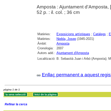
Amposta : Ajuntament d'Amposta, 
52 p. : il. col. ; 36 cm
Matèries:
Exposicions artístiques
;
Catàlegs
;
E
Matèries:
Niebla, Josep
(1945-2021)
Àmbit:
Amposta
Cronologia:
2007
Autors add.:
Ajuntament d'Amposta
Localització:
B. Sebastià Juan i Arbó (Amposta); Mu
Enllaç permanent a aquest regis
pàgina 1 de 1
Refinar la cerca