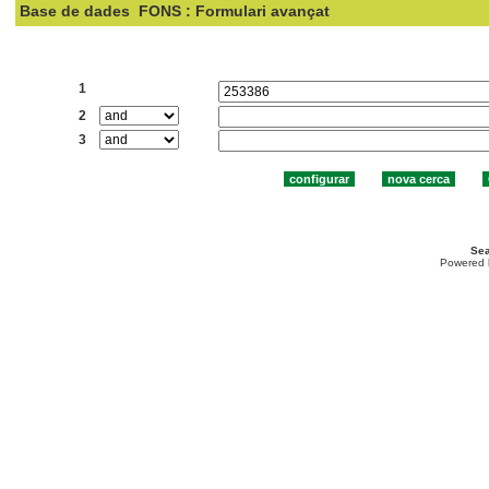
Base de dades
FONS : Formulari avançat
Cercar:
1
2
3
Sea
Powered