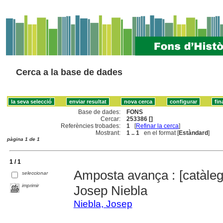
Cerca a la base de dades
Base de dades:
FONS
Cercar:
253386 []
Referències trobades:
1
[
Refinar la cerca
]
Mostrant:
1 .. 1
en el format [
Estàndard
]
pàgina 1 de 1
1 / 1
Amposta avança : [catàleg 
seleccionar
imprimir
Josep Niebla
Niebla, Josep