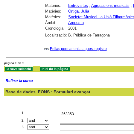
Matèries:
Entrevistes
;
Agrupacions musicals
;
Matèries:
Ortiga, Julià
Matèries:
Societat Musical La Unió Filharmòni
Àmbit:
Amposta
Cronologia:
2001
Localització:
B. Pública de Tarragona
Enllaç permanent a aquest registre
pàgina 1 de 1
Refinar la cerca
Base de dades
FONS : Formulari avançat
Cercar:
1
2
3