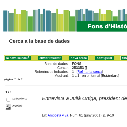
Cerca a la base de dades
Base de dades:
FONS
Cercar:
253353 []
Referències trobades:
1
[
Refinar la cerca
]
Mostrant:
1 .. 1
en el format [
Estàndard
]
pàgina 1 de 1
1 / 1
Entrevista a Julià Ortiga, president d
seleccionar
imprimir
En:
Amposta viva
, Núm. 61 (juny 2001), p. 9-10