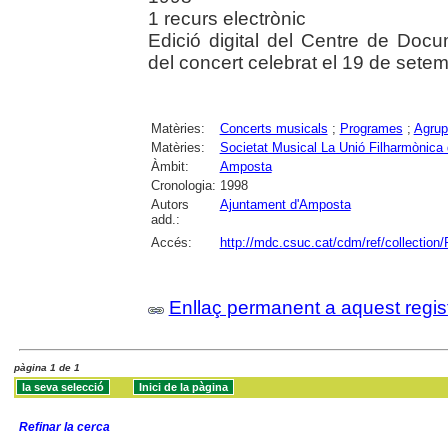
1 recurs electrònic
Edició digital del Centre de Doc
del concert celebrat el 19 de sete
Matèries:
Concerts musicals
;
Programes
;
Agrup
Matèries:
Societat Musical La Unió Filharmònica
Àmbit:
Amposta
Cronologia:
1998
Autors
Ajuntament d'Amposta
add.:
Accés:
http://mdc.csuc.cat/cdm/ref/collectio
Enllaç permanent a aquest regis
pàgina 1 de 1
Refinar la cerca