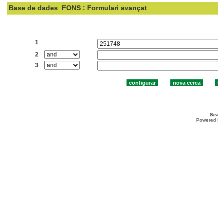
Base de dades
FONS : Formulari avançat
Cercar:
1
2
3
Sea
Powered