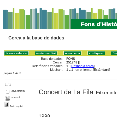
Cerca a la base de dades
Base de dades:
FONS
Cercar:
251748 []
Referències trobades:
1
[
Refinar la cerca
]
Mostrant:
1 .. 1
en el format [
Estàndard
]
pàgina 1 de 1
1 / 1
Concert de La Fila
seleccionar
[Fitxer inf
imprimir
Text complet
1998