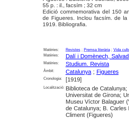
55 p. : il., facsím ; 32 cm
Edició commemorativa del 150 ani
de Figueres. Inclou facsím. de la
1919. Bibliografia.
Matèries:
Revistes
;
Premsa literària
;
Vida cult
Matèries:
Dalí i Domènech, Salvad
Matèries:
Studium. Revista
Àmbit:
Catalunya
;
Figueres
Cronologia:
[1919]
Localització:
Biblioteca de Catalunya;
Universitat de Girona; Un
Museu Víctor Balaguer (V
de Catalunya; B. Carles
Climent (Figueres)