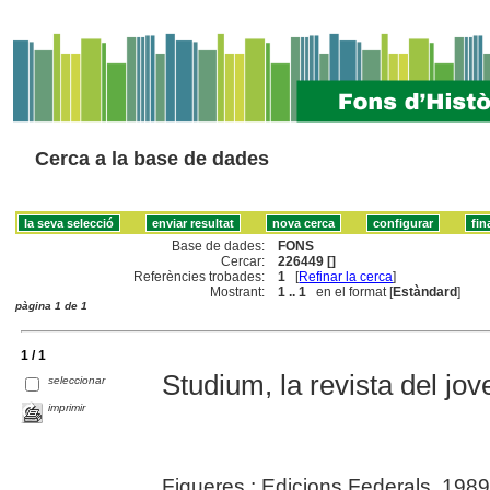
Cerca a la base de dades
Base de dades:
FONS
Cercar:
226449 []
Referències trobades:
1
[
Refinar la cerca
]
Mostrant:
1 .. 1
en el format [
Estàndard
]
pàgina 1 de 1
1 / 1
Studium, la revista del jov
seleccionar
imprimir
Figueres : Edicions Federals, 1989