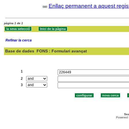
Enllaç permanent a aquest regis
pàgina 1 de 1
Refinar la cerca
Base de dades
FONS : Formulari avançat
Cercar:
1
2
3
Sea
Powered