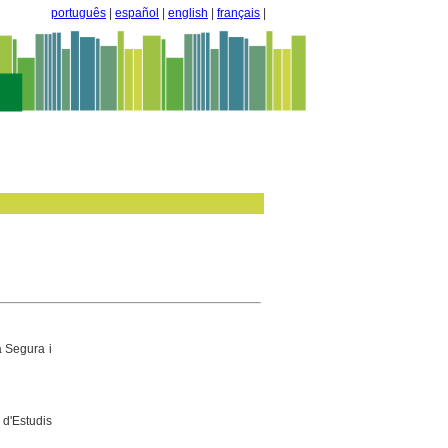
português
|
español
|
english
|
français
|
a Segura i
 d'Estudis