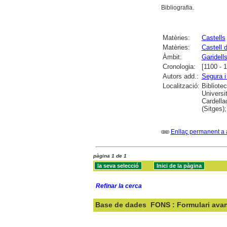
Bibliografia.
Matèries:
Castells
Matèries:
Castell d
Àmbit:
Garidells
Cronologia:
[1100 - 
Autors add.:
Segura i
Localització:
Bibliote
Universi
Cardella
(Sitges);
Enllaç permanent a 
pàgina 1 de 1
Refinar la cerca
Base de dades
FONS : Formulari ava