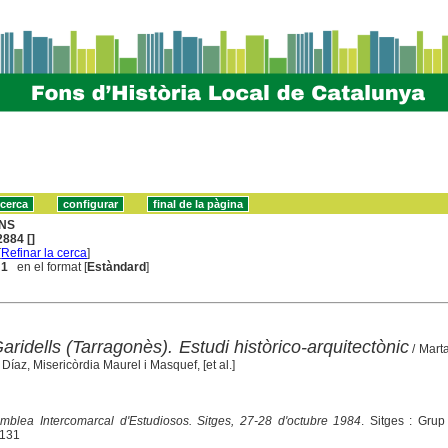
NS
884 []
[
Refinar la cerca
]
 1
en el format [
Estàndard
]
Garidells (Tarragonès). Estudi històrico-arquitectònic
/ Mart
íaz, Misericòrdia Maurel i Masquef, [et al.]
mblea Intercomarcal d'Estudiosos. Sitges, 27-28 d'octubre 1984
. Sitges : Grup
-131