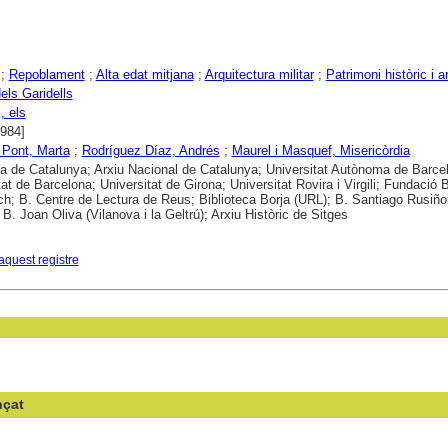
;
Repoblament
;
Alta edat mitjana
;
Arquitectura militar
;
Patrimoni històric i ar
els Garidells
, els
1984]
 Pont, Marta
;
Rodríguez Díaz, Andrés
;
Maurel i Masquef, Misericòrdia
ca de Catalunya; Arxiu Nacional de Catalunya; Universitat Autònoma de Barce
tat de Barcelona; Universitat de Girona; Universitat Rovira i Virgili; Fundació 
ch; B. Centre de Lectura de Reus; Biblioteca Borja (URL); B. Santiago Rusiño
 B. Joan Oliva (Vilanova i la Geltrú); Arxiu Històric de Sitges
aquest registre
nçat