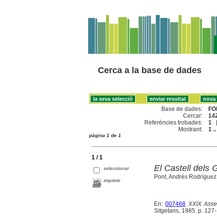
Cerca a la base de dades
Base de dades:
FO
Cercar:
142
Referències trobades:
1
Mostrant:
1 ..
pàgina 1 de 1
1 / 1
El Castell dels 
seleccionar
Pont, Andrés Rodríguez D
imprimir
En:
007468
XXIX Asse
Sitgetans, 1985. p. 127