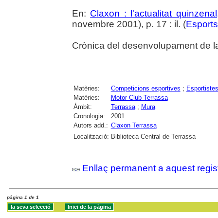
En:
Claxon : l'actualitat quinzenal
novembre 2001), p. 17 : il. (
Esports
Crònica del desenvolupament de la
Matèries:
Competicions esportives
;
Esportiste
Matèries:
Motor Club Terrassa
Àmbit:
Terrassa
;
Mura
Cronologia:
2001
Autors add.:
Claxon Terrassa
Localització:
Biblioteca Central de Terrassa
Enllaç permanent a aquest regis
pàgina 1 de 1