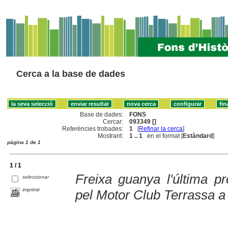
Cerca a la base de dades
Base de dades:
FONS
Cercar:
093349 []
Referències trobades:
1
[
Refinar la cerca
]
Mostrant:
1 .. 1
en el format [
Estàndard
]
pàgina 1 de 1
1 / 1
Freixa guanya l'última pr
seleccionar
imprimir
pel Motor Club Terrassa 