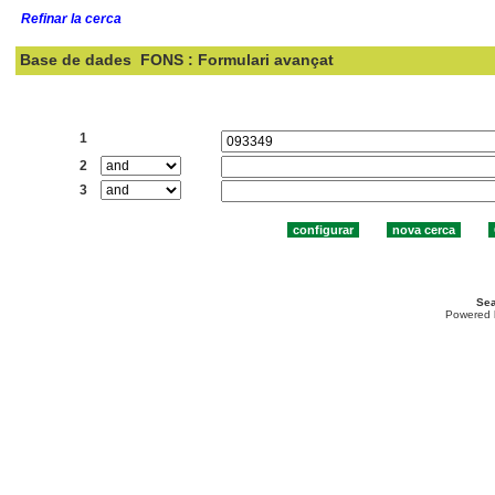
Refinar la cerca
Base de dades
FONS : Formulari avançat
Cercar:
1
2
3
Sea
Powered