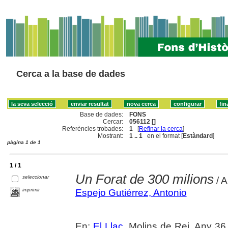
Cerca a la base de dades
Base de dades:
FONS
Cercar:
056112 []
Referències trobades:
1
[
Refinar la cerca
]
Mostrant:
1 .. 1
en el format [
Estàndard
]
pàgina 1 de 1
1 / 1
Un Forat de 300 milions
seleccionar
/ A
imprimir
Espejo Gutiérrez, Antonio
En:
El Llaç
. Molins de Rei. Any 36,