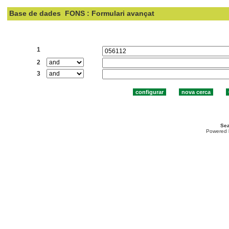
Base de dades
FONS : Formulari avançat
Cercar:
1
2
3
Sea
Powered