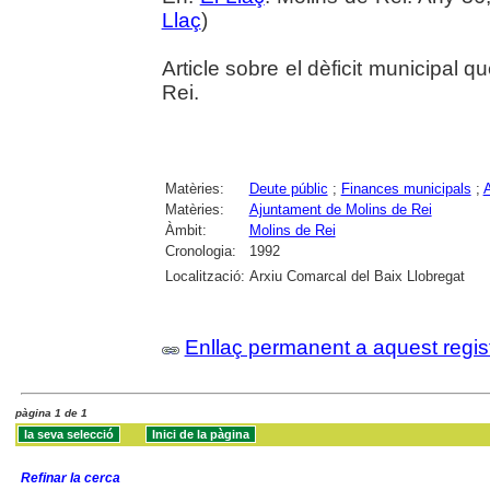
Llaç
)
Article sobre el dèficit municipal 
Rei.
Matèries:
Deute públic
;
Finances municipals
;
Matèries:
Ajuntament de Molins de Rei
Àmbit:
Molins de Rei
Cronologia:
1992
Localització:
Arxiu Comarcal del Baix Llobregat
Enllaç permanent a aquest regis
pàgina 1 de 1
Refinar la cerca