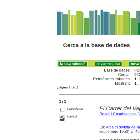
Cerca a la base de dades
Base de dades:
FO
Cercar:
042
Referències trobades:
1
Mostrant:
1 ..
pàgina 1 de 1
1 / 1
El Carrer del Va
seleccionar
Rosell i Casablancas, 
imprimir
En:
Alba : Revista de 
septiembre 1953), p. 467-