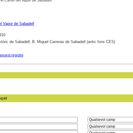
 el Carrer del Vapor de Sabadell.
el Vapor de Sabadell
910
stòric de Sabadell; B. Miquel Carreras de Sabadell (antic fons CES)
aquest registre
nçat
en el camp: