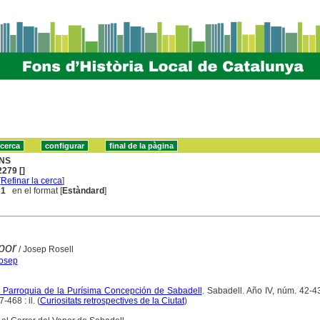
NS
279 []
[
Refinar la cerca
]
 1
en el format [
Estàndard
]
por
/ Josep Rosell
Josep
la Parroquia de la Purísima Concepción de Sabadell
. Sabadell. Año IV, núm. 42-4
468 : il. (
Curiositats retrospectives de la Ciutat
)