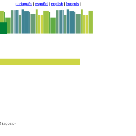
português
|
español
|
english
|
français
|
3 (agosto-