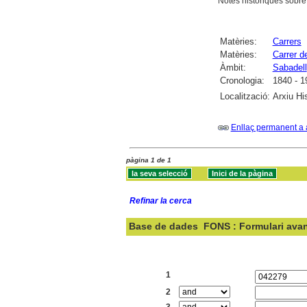
Notes històriques sobre
Matèries:
Carrers
Matèries:
Carrer d
Àmbit:
Sabadell
Cronologia:
1840 - 1
Localització:
Arxiu Hi
Enllaç permanent a 
pàgina 1 de 1
Refinar la cerca
Base de dades
FONS : Formulari ava
Cercar:
1
2